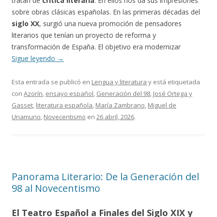
tratan de
crítica literaria
. En ellos nos da sus impresiones
sobre obras clásicas españolas. En las primeras décadas del
siglo XX
, surgió una nueva promoción de pensadores
literarios que tenían un proyecto de reforma y
transformación de España. El objetivo era modernizar
Sigue leyendo
→
Esta entrada se publicó en
Lengua y literatura
y está etiquetada
con
Azorín
,
ensayo español
,
Generación del 98
,
José Ortega y
Gasset
,
literatura española
,
María Zambrano
,
Miguel de
Unamuno
,
Novecentismo
en
26 abril, 2026
.
Panorama Literario: De la Generación del
98 al Novecentismo
El Teatro Español a Finales del Siglo XIX y