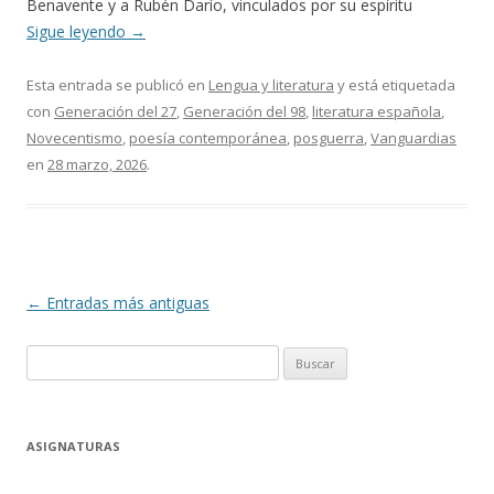
Benavente y a Rubén Darío, vinculados por su espíritu
Sigue leyendo
→
Esta entrada se publicó en
Lengua y literatura
y está etiquetada
con
Generación del 27
,
Generación del 98
,
literatura española
,
Novecentismo
,
poesía contemporánea
,
posguerra
,
Vanguardias
en
28 marzo, 2026
.
Navegación
←
Entradas más antiguas
de
Buscar:
entradas
ASIGNATURAS