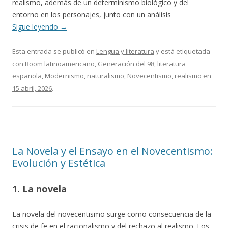
realismo, además de un determinismo biológico y del
entorno en los personajes, junto con un análisis
Sigue leyendo
→
Esta entrada se publicó en
Lengua y literatura
y está etiquetada
con
Boom latinoamericano
,
Generación del 98
,
literatura
española
,
Modernismo
,
naturalismo
,
Novecentismo
,
realismo
en
15 abril, 2026
.
La Novela y el Ensayo en el Novecentismo:
Evolución y Estética
1. La novela
La novela del novecentismo surge como consecuencia de la
crisis de fe en el racionalismo y del rechazo al realismo. Los