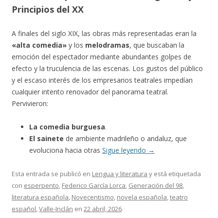
Principios del XX
A finales del siglo XIX, las obras más representadas eran la
«alta comedia»
y los
melodramas
, que buscaban la
emoción del espectador mediante abundantes golpes de
efecto y la truculencia de las escenas. Los gustos del público
y el escaso interés de los empresarios teatrales impedían
cualquier intento renovador del panorama teatral.
Pervivieron:
La comedia burguesa
.
El sainete
de ambiente madrileño o andaluz, que
evoluciona hacia otras
Sigue leyendo
→
Esta entrada se publicó en
Lengua y literatura
y está etiquetada
con
esperpento
,
Federico García Lorca
,
Generación del 98
,
literatura española
,
Novecentismo
,
novela española
,
teatro
español
,
Valle-Inclán
en
22 abril, 2026
.