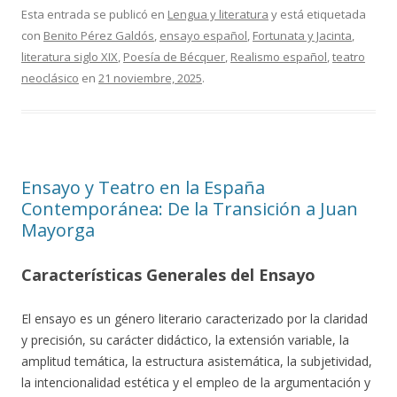
Esta entrada se publicó en
Lengua y literatura
y está etiquetada
con
Benito Pérez Galdós
,
ensayo español
,
Fortunata y Jacinta
,
literatura siglo XIX
,
Poesía de Bécquer
,
Realismo español
,
teatro
neoclásico
en
21 noviembre, 2025
.
Ensayo y Teatro en la España
Contemporánea: De la Transición a Juan
Mayorga
Características Generales del Ensayo
El ensayo es un género literario caracterizado por la claridad
y precisión, su carácter didáctico, la extensión variable, la
amplitud temática, la estructura asistemática, la subjetividad,
la intencionalidad estética y el empleo de la argumentación y