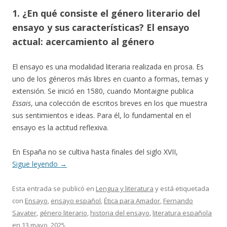
1. ¿En qué consiste el género literario del
ensayo y sus características? El ensayo
actual: acercamiento al género
El ensayo es una modalidad literaria realizada en prosa. Es
uno de los géneros más libres en cuanto a formas, temas y
extensión. Se inició en 1580, cuando Montaigne publica
Essais
, una colección de escritos breves en los que muestra
sus sentimientos e ideas. Para él, lo fundamental en el
ensayo es la actitud reflexiva.
En España no se cultiva hasta finales del siglo XVII,
Sigue leyendo
→
Esta entrada se publicó en
Lengua y literatura
y está etiquetada
con
Ensayo
,
ensayo español
,
Ética para Amador
,
Fernando
Savater
,
género literario
,
historia del ensayo
,
literatura española
en
13 mayo, 2025
.