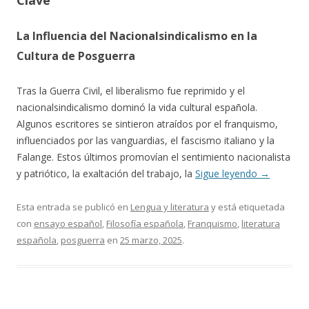
Clave
La Influencia del Nacionalsindicalismo en la
Cultura de Posguerra
Tras la Guerra Civil, el liberalismo fue reprimido y el
nacionalsindicalismo dominó la vida cultural española.
Algunos escritores se sintieron atraídos por el franquismo,
influenciados por las vanguardias, el fascismo italiano y la
Falange. Estos últimos promovían el sentimiento nacionalista
y patriótico, la exaltación del trabajo, la
Sigue leyendo
→
Esta entrada se publicó en
Lengua y literatura
y está etiquetada
con
ensayo español
,
Filosofía española
,
Franquismo
,
literatura
española
,
posguerra
en
25 marzo, 2025
.