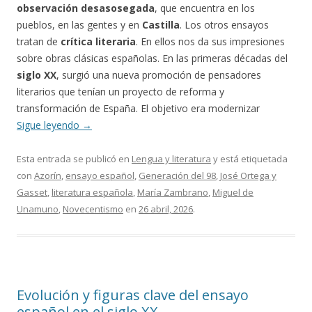
observación desasosegada
, que encuentra en los
pueblos, en las gentes y en
Castilla
. Los otros ensayos
tratan de
crítica literaria
. En ellos nos da sus impresiones
sobre obras clásicas españolas. En las primeras décadas del
siglo XX
, surgió una nueva promoción de pensadores
literarios que tenían un proyecto de reforma y
transformación de España. El objetivo era modernizar
Sigue leyendo
→
Esta entrada se publicó en
Lengua y literatura
y está etiquetada
con
Azorín
,
ensayo español
,
Generación del 98
,
José Ortega y
Gasset
,
literatura española
,
María Zambrano
,
Miguel de
Unamuno
,
Novecentismo
en
26 abril, 2026
.
Evolución y figuras clave del ensayo
español en el siglo XX