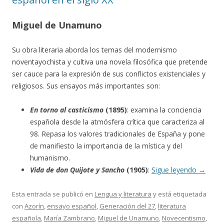
Miguel de Unamuno
Su obra literaria aborda los temas del modernismo
noventayochista y cultiva una novela filosófica que pretende
ser cauce para la expresión de sus conflictos existenciales y
religiosos. Sus ensayos más importantes son:
En torno al casticismo
(1895)
: examina la conciencia
española desde la atmósfera crítica que caracteriza al
98. Repasa los valores tradicionales de España y pone
de manifiesto la importancia de la mística y del
humanismo.
Vida de don Quijote y Sancho
(1905)
:
Sigue leyendo
→
Esta entrada se publicó en
Lengua y literatura
y está etiquetada
con
Azorín
,
ensayo español
,
Generación del 27
,
literatura
española
,
María Zambrano
,
Miguel de Unamuno
,
Novecentismo
,