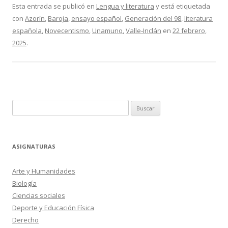
Esta entrada se publicó en
Lengua y literatura
y está etiquetada
con
Azorín
,
Baroja
,
ensayo español
,
Generación del 98
,
literatura
española
,
Novecentismo
,
Unamuno
,
Valle-Inclán
en
22 febrero,
2025
.
Buscar:
ASIGNATURAS
Arte y Humanidades
Biología
Ciencias sociales
Deporte y Educación Física
Derecho