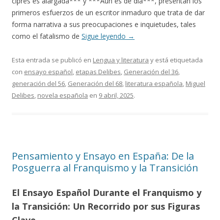
ciprés es alargada*** y ***Aún es de día***, presentan los
primeros esfuerzos de un escritor inmaduro que trata de dar
forma narrativa a sus preocupaciones e inquietudes, tales
como el fatalismo de
Sigue leyendo
→
Esta entrada se publicó en
Lengua y literatura
y está etiquetada
con
ensayo español
,
etapas Delibes
,
Generación del 36
,
generación del 56
,
Generación del 68
,
literatura española
,
Miguel
Delibes
,
novela española
en
9 abril, 2025
.
Pensamiento y Ensayo en España: De la
Posguerra al Franquismo y la Transición
El Ensayo Español Durante el Franquismo y
la Transición: Un Recorrido por sus Figuras