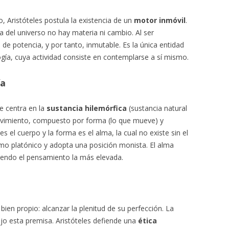
, Aristóteles postula la existencia de un
motor inmóvil
.
a del universo no hay materia ni cambio. Al ser
a de potencia, y por tanto, inmutable. Es la única entidad
logía, cuya actividad consiste en contemplarse a sí mismo.
ía
se centra en la
sustancia hilemórfica
(sustancia natural
movimiento, compuesto por forma (lo que mueve) y
s el cuerpo y la forma es el alma, la cual no existe sin el
smo platónico y adopta una posición monista. El alma
endo el pensamiento la más elevada.
ien propio: alcanzar la plenitud de su perfección. La
ajo esta premisa. Aristóteles defiende una
ética