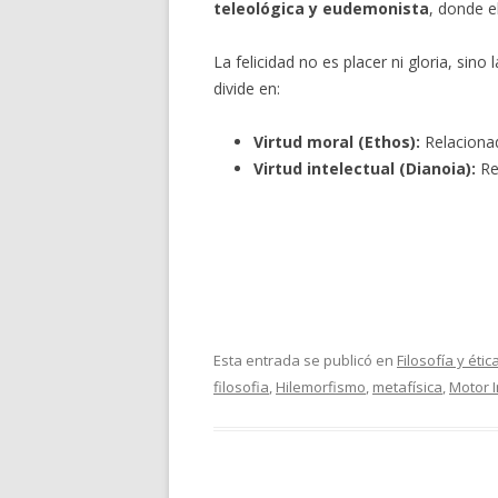
teleológica y eudemonista
, donde e
La felicidad no es placer ni gloria, sino
divide en:
Virtud moral (Ethos):
Relacionad
Virtud intelectual (Dianoia):
Rel
Esta entrada se publicó en
Filosofía y étic
filosofia
,
Hilemorfismo
,
metafísica
,
Motor 