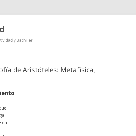
ad
ividad y Bachiller
Saltar
al
contenido
fía de Aristóteles: Metafísica,
miento
 que
rga
y en