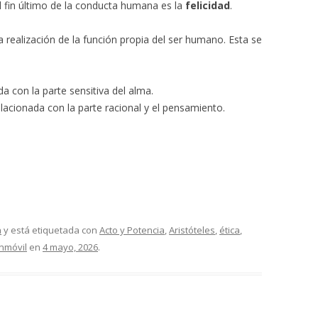
l fin último de la conducta humana es la
felicidad
.
 la realización de la función propia del ser humano. Esta se
a con la parte sensitiva del alma.
acionada con la parte racional y el pensamiento.
a
y está etiquetada con
Acto y Potencia
,
Aristóteles
,
ética
,
Inmóvil
en
4 mayo, 2026
.