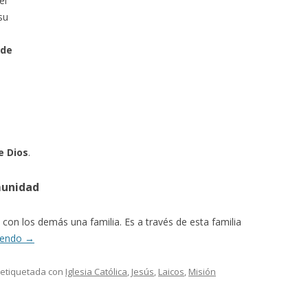
el
su
 de
e Dios
.
munidad
con los demás una familia. Es a través de esta familia
yendo
→
 etiquetada con
Iglesia Católica
,
Jesús
,
Laicos
,
Misión