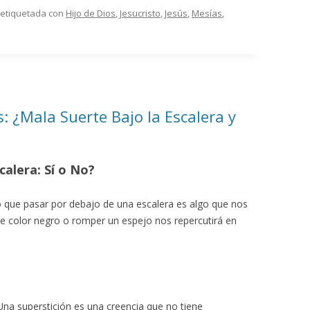
 etiquetada con
Hijo de Dios
,
Jesucristo
,
Jesús
,
Mesías
,
: ¿Mala Suerte Bajo la Escalera y
alera: Sí o No?
ue pasar por debajo de una escalera es algo que nos
de color negro o romper un espejo nos repercutirá en
?
 Una superstición es una creencia que no tiene