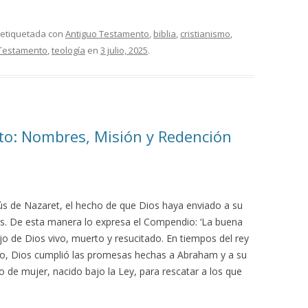
 etiquetada con
Antiguo Testamento
,
biblia
,
cristianismo
,
Testamento
,
teología
en
3 julio, 2025
.
isto: Nombres, Misión y Redención
ús de Nazaret, el hecho de que Dios haya enviado a su
es. De esta manera lo expresa el Compendio: ‘La buena
Hijo de Dios vivo, muerto y resucitado. En tiempos del rey
o, Dios cumplió las promesas hechas a Abraham y a su
 de mujer, nacido bajo la Ley, para rescatar a los que