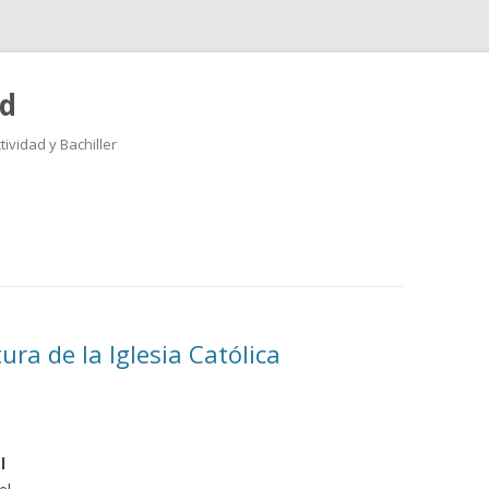
ad
ividad y Bachiller
Saltar
al
contenido
ura de la Iglesia Católica
l