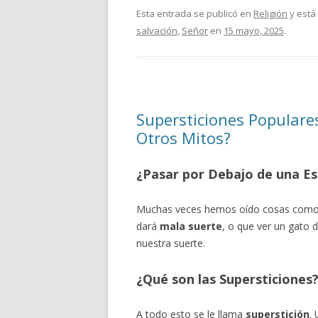
Esta entrada se publicó en
Religión
y está
salvación
,
Señor
en
15 mayo, 2025
.
Supersticiones Populares
Otros Mitos?
¿Pasar por Debajo de una Esc
Muchas veces hemos oído cosas como q
dará
mala suerte
, o que ver un gato 
nuestra suerte.
¿Qué son las Supersticiones
A todo esto se le llama
superstición
.