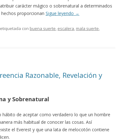
atribuir carácter mágico o sobrenatural a determinados
s hechos proporcionan
Sigue leyendo
→
 etiquetada con
buena suerte
,
escalera
,
mala suerte
,
reencia Razonable, Revelación y
a y Sobrenatural
 o hábito de aceptar como verdadero lo que un hombre
manera más habitual de conocer las cosas. Así
iste el Everest y que una lata de melocotón contiene
icen.