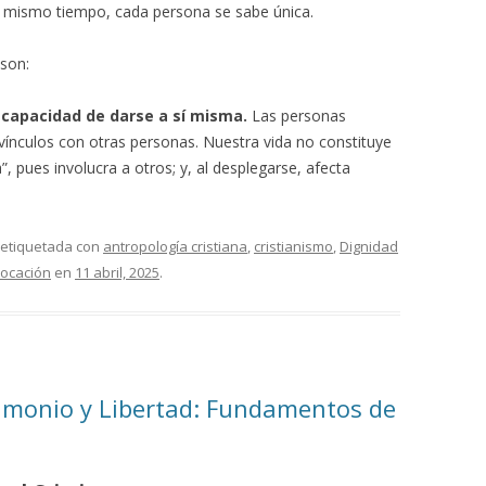
al mismo tiempo, cada persona se sabe única.
 son:
a capacidad de darse a sí misma.
Las personas
vínculos con otras personas. Nuestra vida no constituye
, pues involucra a otros; y, al desplegarse, afecta
 etiquetada con
antropología cristiana
,
cristianismo
,
Dignidad
ocación
en
11 abril, 2025
.
monio y Libertad: Fundamentos de