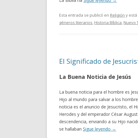
La Biblia ha
Sigue leyendo
→
Esta entrada se publicó en
Religión
y está
géneros literarios
,
Historia Bíblica
,
Nuevo 
El Significado de Jesucr
La Buena Noticia de Jesús
La buena noticia para el hombre es Jes
Hijo al mundo para salvar a los hombr
noticia es el anuncio de Jesucristo, el 
Herodes y del emperador César August
descendencia, enviando a su Hijo nacido
se hallaban
Sigue leyendo
→