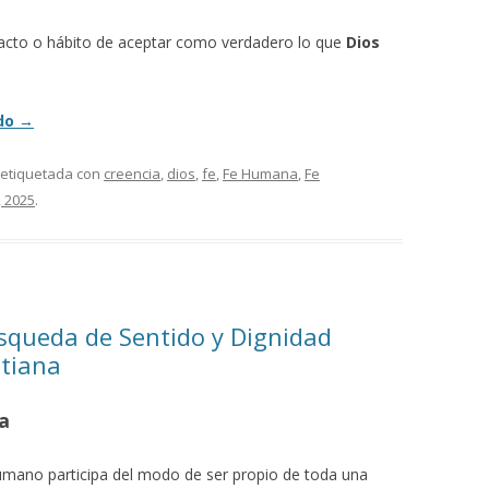
 acto o hábito de aceptar como verdadero lo que
Dios
ndo
→
 etiquetada con
creencia
,
dios
,
fe
,
Fe Humana
,
Fe
, 2025
.
queda de Sentido y Dignidad
stiana
a
humano participa del modo de ser propio de toda una