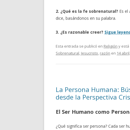
2. ¿Qué es la fe sobrenatural?
Es el
dice, basándonos en su palabra.
3. ¿Es razonable creer?
Sigue leye
Esta entrada se publicó en
Religión
y está
Sobrenatural
,
Jesucristo
,
razón
en
14 abril
La Persona Humana: Bús
desde la Perspectiva Cri
El Ser Humano como Person
¿Qué significa ser persona? Cada ser 