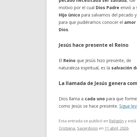
pecado necesitaba ser sanada
, fue 
motivo por el cual
Dios Padre
envió a 
Hijo único
para salvarnos del pecado y
para que pudiéramos conocer el
amor
Dios
.
Jesús hace presente el Reino
El
Reino
que Jesús hizo presente, de
naturaleza espiritual, es la
salvación d
La llamada de Jesús genera co
Dios llama a
cada uno
para que forme 
como Jesús se hace presente.
Sigue le
Esta entrada se publicó en
Religión
y está
Cristiana
,
Sacerdocio
en
11 abril, 2026
.