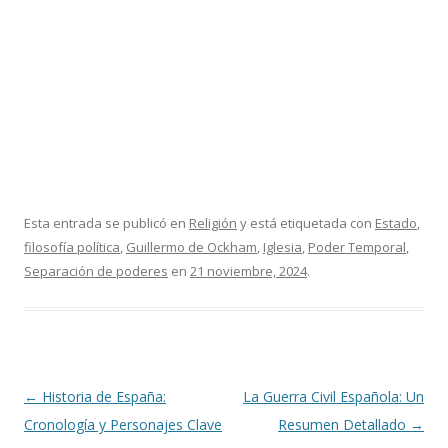
Esta entrada se publicó en
Religión
y está etiquetada con
Estado
,
filosofía política
,
Guillermo de Ockham
,
Iglesia
,
Poder Temporal
,
Separación de poderes
en
21 noviembre, 2024
.
Navegación
←
Historia de España:
La Guerra Civil Española: Un
de
Cronología y Personajes Clave
Resumen Detallado
→