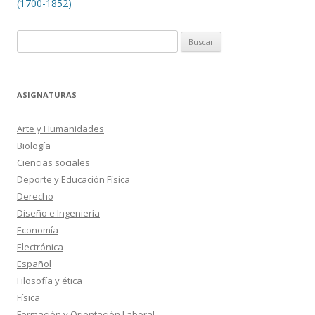
entradas
(1700-1852)
Buscar:
ASIGNATURAS
Arte y Humanidades
Biología
Ciencias sociales
Deporte y Educación Física
Derecho
Diseño e Ingeniería
Economía
Electrónica
Español
Filosofía y ética
Física
Formación y Orientación Laboral