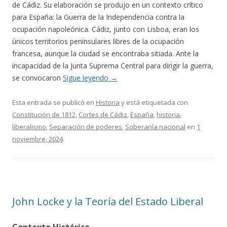
de Cádiz. Su elaboración se produjo en un contexto crítico
para España: la Guerra de la Independencia contra la
ocupación napoleónica. Cádiz, junto con Lisboa, eran los
únicos territorios peninsulares libres de la ocupación
francesa, aunque la ciudad se encontraba sitiada. Ante la
incapacidad de la Junta Suprema Central para dirigir la guerra,
se convocaron
Sigue leyendo
→
Esta entrada se publicó en
Historia
y está etiquetada con
Constitución de 1812
,
Cortes de Cádiz
,
España
,
historia
,
liberalismo
,
Separación de poderes
,
Soberanía nacional
en
1
noviembre, 2024
.
John Locke y la Teoría del Estado Liberal