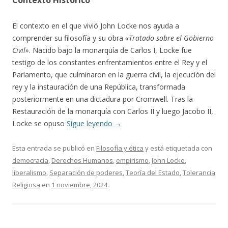
Contexto Histórico
El contexto en el que vivió John Locke nos ayuda a
comprender su filosofía y su obra
«Tratado sobre el Gobierno
Civil»
. Nacido bajo la monarquía de Carlos I, Locke fue
testigo de los constantes enfrentamientos entre el Rey y el
Parlamento, que culminaron en la guerra civil, la ejecución del
rey y la instauración de una República, transformada
posteriormente en una dictadura por Cromwell. Tras la
Restauración de la monarquía con Carlos II y luego Jacobo II,
Locke se opuso
Sigue leyendo
→
Esta entrada se publicó en
Filosofía y ética
y está etiquetada con
democracia
,
Derechos Humanos
,
empirismo
,
John Locke
,
liberalismo
,
Separación de poderes
,
Teoría del Estado
,
Tolerancia
Religiosa
en
1 noviembre, 2024
.