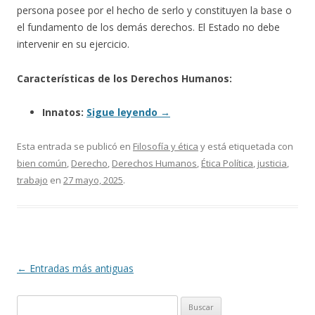
persona posee por el hecho de serlo y constituyen la base o
el fundamento de los demás derechos. El Estado no debe
intervenir en su ejercicio.
Características de los Derechos Humanos:
Innatos:
Sigue leyendo
→
Esta entrada se publicó en
Filosofía y ética
y está etiquetada con
bien común
,
Derecho
,
Derechos Humanos
,
Ética Política
,
justicia
,
trabajo
en
27 mayo, 2025
.
Navegación
←
Entradas más antiguas
de
Buscar:
entradas