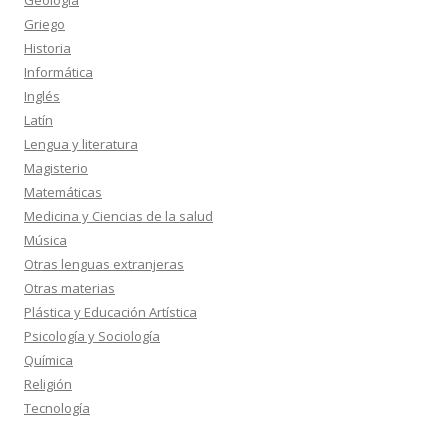
Geología
Griego
Historia
Informática
Inglés
Latín
Lengua y literatura
Magisterio
Matemáticas
Medicina y Ciencias de la salud
Música
Otras lenguas extranjeras
Otras materias
Plástica y Educación Artística
Psicología y Sociología
Química
Religión
Tecnología