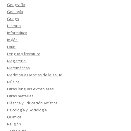
Geografía
Geología
Griego
Historia
Informática
Inglés
Latín
Lengua y literatura
Magisterio
Matemáticas
Medicina y Ciencias de la salud
Música
Otras lenguas extranjeras
Otras materias
Plástica y Educación Artística
Psicología y Sociología
Química
Religión