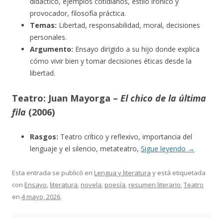
didáctico, ejemplos cotidianos, estilo irónico y
provocador, filosofía práctica.
Temas:
Libertad, responsabilidad, moral, decisiones
personales.
Argumento:
Ensayo dirigido a su hijo donde explica
cómo vivir bien y tomar decisiones éticas desde la
libertad.
Teatro: Juan Mayorga –
El chico de la última
fila
(2006)
Rasgos:
Teatro crítico y reflexivo, importancia del
lenguaje y el silencio, metateatro,
Sigue leyendo
→
Esta entrada se publicó en
Lengua y literatura
y está etiquetada
con
Ensayo
,
literatura
,
novela
,
poesía
,
resumen literario
,
Teatro
en
4 mayo, 2026
.