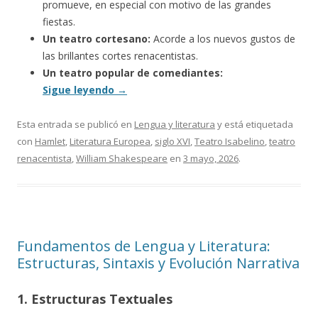
promueve, en especial con motivo de las grandes
fiestas.
Un teatro cortesano:
Acorde a los nuevos gustos de
las brillantes cortes renacentistas.
Un teatro popular de comediantes:
Sigue leyendo
→
Esta entrada se publicó en
Lengua y literatura
y está etiquetada
con
Hamlet
,
Literatura Europea
,
siglo XVI
,
Teatro Isabelino
,
teatro
renacentista
,
William Shakespeare
en
3 mayo, 2026
.
Fundamentos de Lengua y Literatura:
Estructuras, Sintaxis y Evolución Narrativa
1. Estructuras Textuales