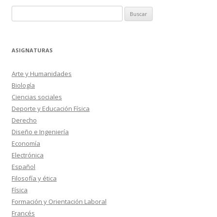
de
Buscar:
entradas
ASIGNATURAS
Arte y Humanidades
Biología
Ciencias sociales
Deporte y Educación Física
Derecho
Diseño e Ingeniería
Economía
Electrónica
Español
Filosofía y ética
Física
Formación y Orientación Laboral
Francés