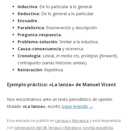
Inductiva:
De lo particular a lo general.
Deductiva:
De lo general a lo particular.
Encuadre.
Paralelística:
Enumeración y descripción.
Pregunta-respuesta.
Problema-solución:
Similar a la inductiva.
Causa-consecuencia
y viceversa.
Cronología:
Lineal,
in media res
, prolepsis (
forward
),
contrapunto (varias historias unidas).
Reiteración:
Repetitiva.
Ejemplo práctico: «La lanza» de Manuel Vicent
Nos encontramos ante un texto periodístico de opinión
titulado
«La lanza»
, escrito
Sigue leyendo
→
Esta entrada se publicó en
Lengua y literatura
y está etiquetada
con
Generación del 98
,
lengua y literatura
,
novela española
,