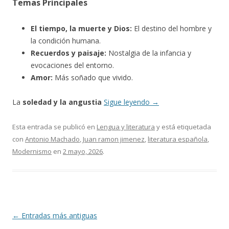
Temas Principales
El tiempo, la muerte y Dios:
El destino del hombre y
la condición humana.
Recuerdos y paisaje:
Nostalgia de la infancia y
evocaciones del entorno.
Amor:
Más soñado que vivido.
La
soledad y la angustia
Sigue leyendo
→
Esta entrada se publicó en
Lengua y literatura
y está etiquetada
con
Antonio Machado
,
Juan ramon jimenez
,
literatura española
,
Modernismo
en
2 mayo, 2026
.
Navegación
←
Entradas más antiguas