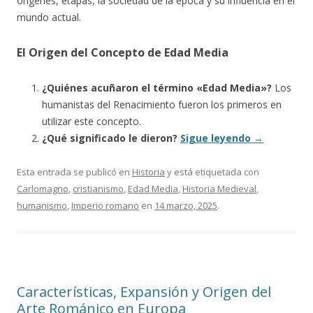
orígenes, etapas, la sociedad de la época y su influencia en el
mundo actual.
El Origen del Concepto de Edad Media
¿Quiénes acuñaron el término «Edad Media»?
Los
humanistas del Renacimiento fueron los primeros en
utilizar este concepto.
¿Qué significado le dieron?
Sigue leyendo
→
Esta entrada se publicó en
Historia
y está etiquetada con
Carlomagno
,
cristianismo
,
Edad Media
,
Historia Medieval
,
humanismo
,
Imperio romano
en
14 marzo, 2025
.
Características, Expansión y Origen del
Arte Románico en Europa