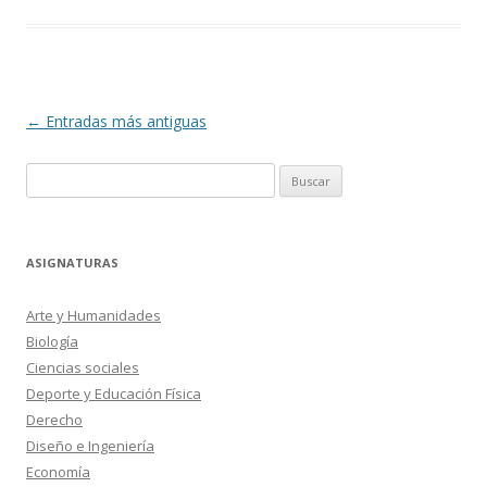
Navegación
←
Entradas más antiguas
de
Buscar:
entradas
ASIGNATURAS
Arte y Humanidades
Biología
Ciencias sociales
Deporte y Educación Física
Derecho
Diseño e Ingeniería
Economía