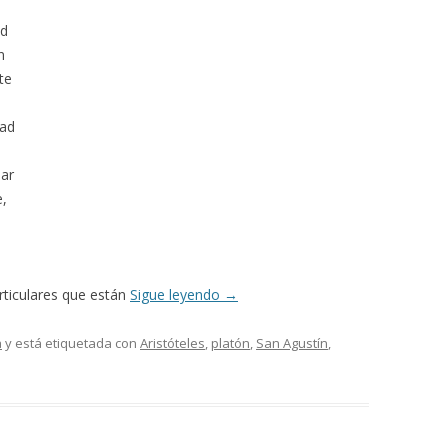
ad
n
te
dad
lar
e,
rticulares que están
Sigue leyendo
→
a
y está etiquetada con
Aristóteles
,
platón
,
San Agustín
,