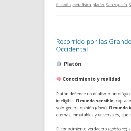
filosofia
,
metafísica
,
platón
,
San Agustín
,
S
Recorrido por las Grand
Occidental
Platón
Conocimiento y realidad
Platón defiende un dualismo ontológic
inteligible. El
mundo sensible
, captado
solo genera opinión (
doxa
). El
mundo in
eternas, inmutables y universales, que 
El conocimiento verdadero (
episteme
) 