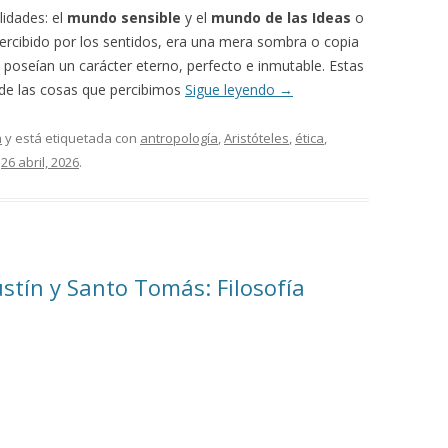
lidades: el
mundo sensible
y el
mundo de las Ideas
o
ercibido por los sentidos, era una mera sombra o copia
 poseían un carácter eterno, perfecto e inmutable. Estas
de las cosas que percibimos
Sigue leyendo
→
a
y está etiquetada con
antropología
,
Aristóteles
,
ética
,
n
26 abril, 2026
.
tín y Santo Tomás: Filosofía