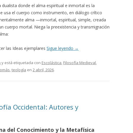
dualista donde el alma espiritual e inmortal es la
e usa el cuerpo como instrumento, en diálogo crítico
entalmente alma —inmortal, espiritual, simple, creada
un cuerpo mortal. Niega la preexistencia y transmigración
alma:
er las Ideas ejemplares
Sigue leyendo
→
a
y está etiquetada con
Escolástica
,
Filosofía Medieval
,
Tomás
,
teología
en
2 abril, 2026
.
fía Occidental: Autores y
ma del Conocimiento y la Metafísica