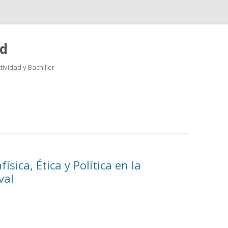
ad
ividad y Bachiller
Saltar
al
contenido
sica, Ética y Política en la
val