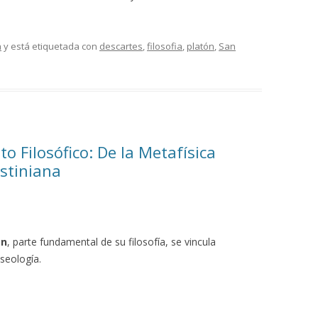
a
y está etiquetada con
descartes
,
filosofia
,
platón
,
San
o Filosófico: De la Metafísica
ustiniana
ón
, parte fundamental de su filosofía, se vincula
seología.