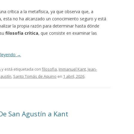
 una crítica a la metafísica, ya que observa que, a
ica, esta no ha alcanzado un conocimiento seguro y está
analizar la propia razón para determinar hasta dónde
 su
filosofía crítica
, que consiste en examinar las
 leyendo
→
a
y está etiquetada con
filosofia
,
Immanuel Kant
,
Jean-
gustín
,
Santo Tomás de Aquino
en
1 abril, 2026
.
 De San Agustín a Kant