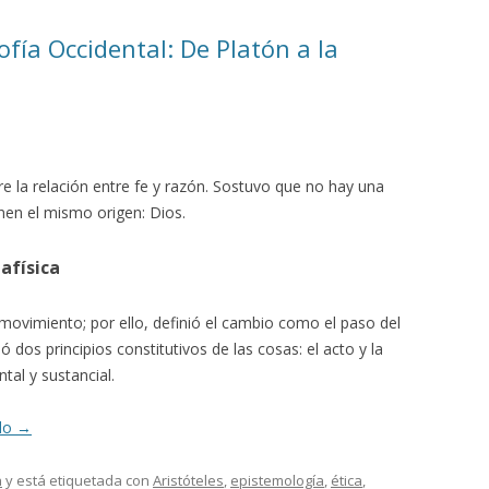
fía Occidental: De Platón a la
 la relación entre fe y razón. Sostuvo que no hay una
nen el mismo origen: Dios.
afísica
movimiento; por ello, definió el cambio como el paso del
ó dos principios constitutivos de las cosas: el acto y la
tal y sustancial.
ndo
→
a
y está etiquetada con
Aristóteles
,
epistemología
,
ética
,