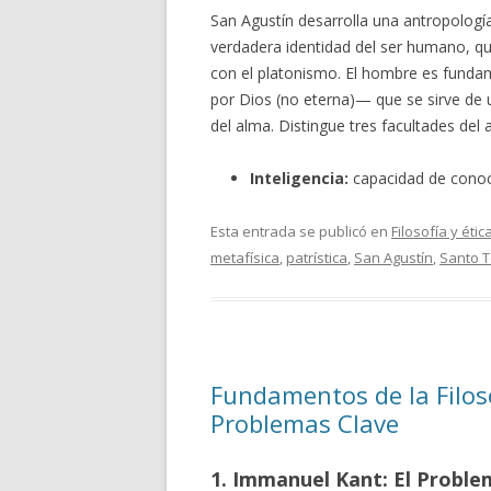
San Agustín desarrolla una antropología 
verdadera identidad del ser humano, qu
con el platonismo. El hombre es fundam
por Dios (no eterna)— que se sirve de 
del alma. Distingue tres facultades del 
Inteligencia:
capacidad de conoc
Esta entrada se publicó en
Filosofía y étic
metafísica
,
patrística
,
San Agustín
,
Santo 
Fundamentos de la Filoso
Problemas Clave
1. Immanuel Kant: El Proble