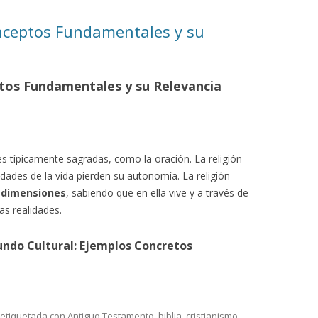
onceptos Fundamentales y su
ptos Fundamentales y su Relevancia
nes típicamente sagradas, como la oración. La religión
alidades de la vida pierden su autonomía. La religión
 dimensiones
, sabiendo que en ella vive y a través de
as realidades.
 Mundo Cultural: Ejemplos Concretos
 etiquetada con
Antiguo Testamento
,
biblia
,
cristianismo
,