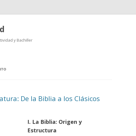
ad
ividad y Bachiller
Saltar
al
contenido
NTO
tura: De la Biblia a los Clásicos
I. La Biblia: Origen y
Estructura