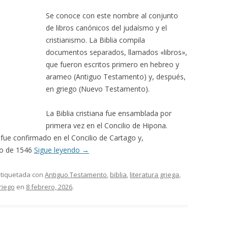
Se conoce con este nombre al conjunto
de libros canónicos del judaísmo y el
cristianismo. La Biblia compila
documentos separados, llamados «libros»,
que fueron escritos primero en hebreo y
arameo (Antiguo Testamento) y, después,
en griego (Nuevo Testamento).
La Biblia cristiana fue ensamblada por
primera vez en el Concilio de Hipona.
fue confirmado en el Concilio de Cartago y,
to de 1546
Sigue leyendo
→
etiquetada con
Antiguo Testamento
,
biblia
,
literatura griega
,
riego
en
8 febrero, 2026
.