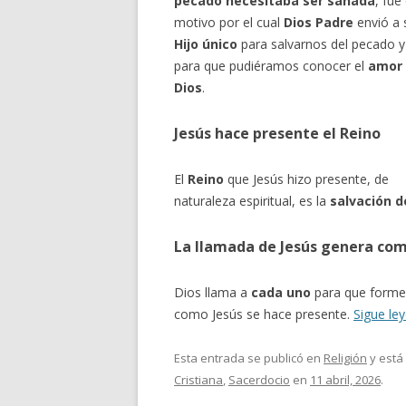
pecado necesitaba ser sanada
, fue 
motivo por el cual
Dios Padre
envió a 
Hijo único
para salvarnos del pecado y
para que pudiéramos conocer el
amor
Dios
.
Jesús hace presente el Reino
El
Reino
que Jesús hizo presente, de
naturaleza espiritual, es la
salvación d
La llamada de Jesús genera co
Dios llama a
cada uno
para que forme 
como Jesús se hace presente.
Sigue le
Esta entrada se publicó en
Religión
y está
Cristiana
,
Sacerdocio
en
11 abril, 2026
.