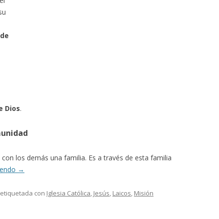
el
su
 de
e Dios
.
munidad
con los demás una familia. Es a través de esta familia
yendo
→
 etiquetada con
Iglesia Católica
,
Jesús
,
Laicos
,
Misión