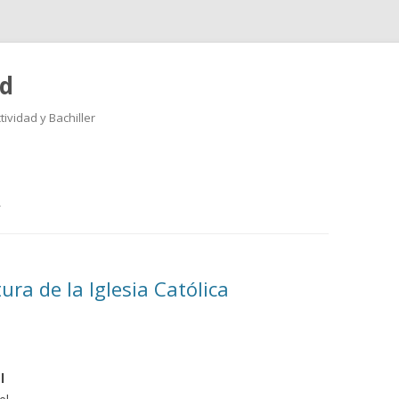
ad
ividad y Bachiller
Saltar
al
contenido
A
ura de la Iglesia Católica
l