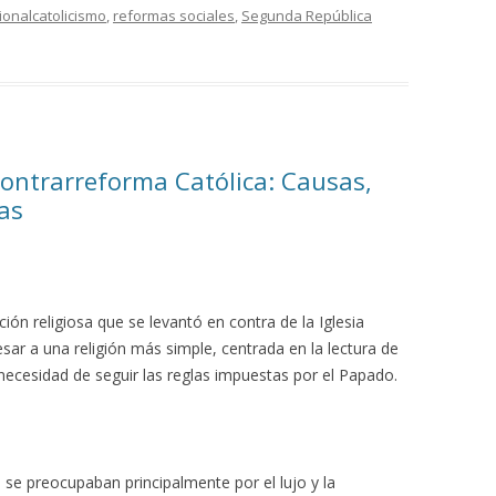
ionalcatolicismo
,
reformas sociales
,
Segunda República
ontrarreforma Católica: Causas,
as
ón religiosa que se levantó en contra de la Iglesia
esar a una religión más simple, centrada en la lectura de
n necesidad de seguir las reglas impuestas por el Papado.
se preocupaban principalmente por el lujo y la