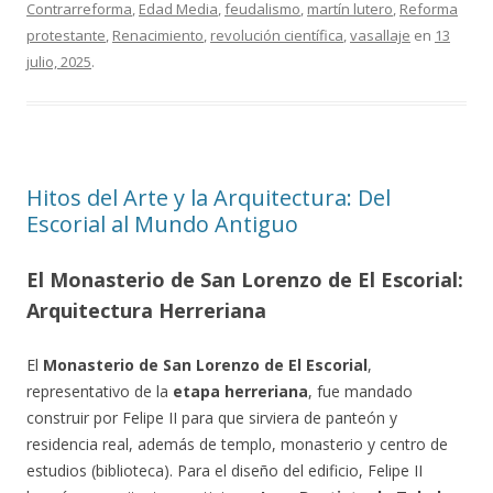
Contrarreforma
,
Edad Media
,
feudalismo
,
martín lutero
,
Reforma
protestante
,
Renacimiento
,
revolución científica
,
vasallaje
en
13
julio, 2025
.
Hitos del Arte y la Arquitectura: Del
Escorial al Mundo Antiguo
El Monasterio de San Lorenzo de El Escorial:
Arquitectura Herreriana
El
Monasterio de San Lorenzo de El Escorial
,
representativo de la
etapa herreriana
, fue mandado
construir por Felipe II para que sirviera de panteón y
residencia real, además de templo, monasterio y centro de
estudios (biblioteca). Para el diseño del edificio, Felipe II