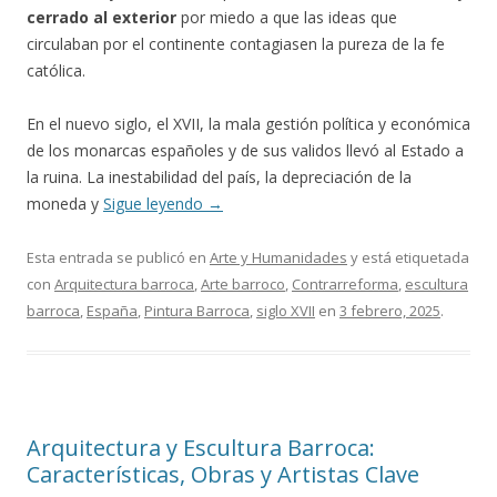
cerrado al exterior
por miedo a que las ideas que
circulaban por el continente contagiasen la pureza de la fe
católica.
En el nuevo siglo, el XVII, la mala gestión política y económica
de los monarcas españoles y de sus validos llevó al Estado a
la ruina. La inestabilidad del país, la depreciación de la
moneda y
Sigue leyendo
→
Esta entrada se publicó en
Arte y Humanidades
y está etiquetada
con
Arquitectura barroca
,
Arte barroco
,
Contrarreforma
,
escultura
barroca
,
España
,
Pintura Barroca
,
siglo XVII
en
3 febrero, 2025
.
Arquitectura y Escultura Barroca:
Características, Obras y Artistas Clave