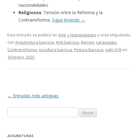
nacionalidades.
Religiosos
: Tensión entre la Reforma y la
Contrarreforma.
Sigue leyendo
→
Esta entrada se publicó en
Arte y Humanidades
y está etiquetada
con
Arquitectura barroca
,
Arte barroco
,
Bernini
,
caravaggio
,
Contrarreforma
,
escultura barroca
,
Pintura Barroca
,
siglo XVII
en
18 enero, 2025
.
Navegación
←
Entradas más antiguas
de
Buscar:
entradas
ASIGNATURAS