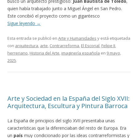
buscó un arquitecto prestigioso:
Juan Bautista de Toledo
,
quien había trabajado junto a Miguel Ángel en San Pedro.
Este concibió el proyecto como un gigantesco
Sigue leyendo
→
Esta entrada se publicó en
Arte y Humanidades
y está etiquetada
con
arquitectura
,
arte
,
Contrarreforma
,
El Escorial
,
Felipe II
,
herreriano
,
Historia del Arte
,
imaginería española
en
9 mayo,
2025
.
Arte y Sociedad en la España del Siglo XVII:
Arquitectura, Escultura y Pintura Barroca
La España de principios del siglo XVII presentaba unas
características que la diferenciaban del resto de Europa. Era
un
país
muy condicionado por las ideas contrarreformistas y