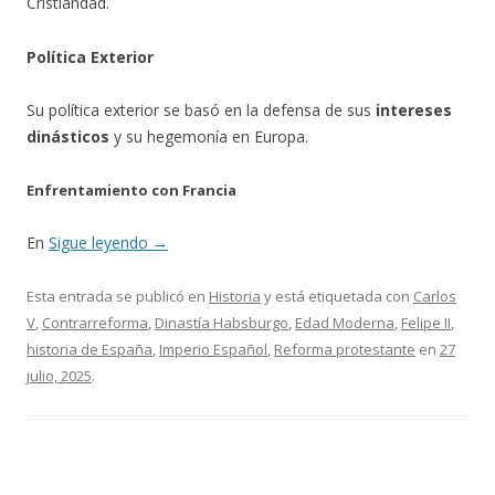
Cristiandad.
Política Exterior
Su política exterior se basó en la defensa de sus
intereses
dinásticos
y su hegemonía en Europa.
Enfrentamiento con Francia
En
Sigue leyendo
→
Esta entrada se publicó en
Historia
y está etiquetada con
Carlos
V
,
Contrarreforma
,
Dinastía Habsburgo
,
Edad Moderna
,
Felipe II
,
historia de España
,
Imperio Español
,
Reforma protestante
en
27
julio, 2025
.