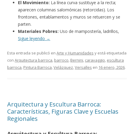
El Movimiento:
La línea curva sustituye a la recta;
aparecen columnas salomónicas (retorcidas). Los
frontones, entablamentos y muros se retuercen y se
parten.
Materiales Pobres:
Uso de mampostería, ladrillos,
Sigue leyendo
→
Esta entrada se publicó en
Arte y Humanidades
y está etiquetada
con
Arquitectura barroca
,
barroco
,
Bernini
,
caravaggio
,
escultura
barroca
,
Pintura Barroca
,
Velázquez
,
Versalles
en
16 enero, 2026
.
Arquitectura y Escultura Barroca:
Características, Figuras Clave y Escuelas
Regionales
Arquitectura y Escultura Barroca: