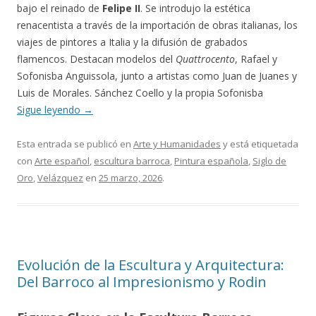
bajo el reinado de
Felipe II
. Se introdujo la estética
renacentista a través de la importación de obras italianas, los
viajes de pintores a Italia y la difusión de grabados
flamencos. Destacan modelos del
Quattrocento
, Rafael y
Sofonisba Anguissola, junto a artistas como Juan de Juanes y
Luis de Morales. Sánchez Coello y la propia Sofonisba
Sigue leyendo
→
Esta entrada se publicó en
Arte y Humanidades
y está etiquetada
con
Arte español
,
escultura barroca
,
Pintura española
,
Siglo de
Oro
,
Velázquez
en
25 marzo, 2026
.
Evolución de la Escultura y Arquitectura:
Del Barroco al Impresionismo y Rodin