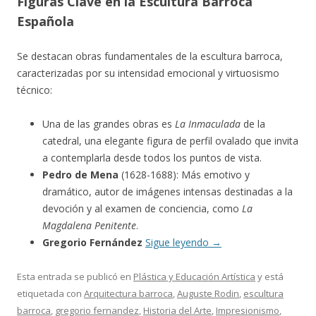
Figuras Clave en la Escultura Barroca
Española
Se destacan obras fundamentales de la escultura barroca,
caracterizadas por su intensidad emocional y virtuosismo
técnico:
Una de las grandes obras es
La Inmaculada
de la
catedral, una elegante figura de perfil ovalado que invita
a contemplarla desde todos los puntos de vista.
Pedro de Mena
(1628-1688): Más emotivo y
dramático, autor de imágenes intensas destinadas a la
devoción y al examen de conciencia, como
La
Magdalena Penitente
.
Gregorio Fernández
Sigue leyendo
→
Esta entrada se publicó en
Plástica y Educación Artística
y está
etiquetada con
Arquitectura barroca
,
Auguste Rodin
,
escultura
barroca
,
gregorio fernandez
,
Historia del Arte
,
Impresionismo
,