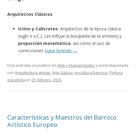
Arquitectos Clásicos
Ictino y Calícrates:
Arquitectos de la época clásica
(siglo V a.C.). Les influye la búsqueda de la
armonía
y
proporción matemática
, así como el uso de
correcciones
Sigue leyendo
→
Esta entrada se publicó en
Arte y Humanidades
y está etiquetada
con
Arquitectura griega
,
Arte clásico
,
escultura barroca
,
Pintura
española
en
25 febrero, 2026
.
Características y Maestros del Barroco
Artístico Europeo