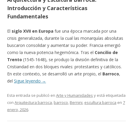
Introducción y Características
Fundamentales
El
siglo XVII en Europa
fue una época marcada por una
crisis generalizada, durante la cual las monarquías absolutas
buscaron consolidar y aumentar su poder. Francia emergió
como la nueva potencia hegemónica. Tras el
Concilio de
Trento
(1545-1648), se produjo la división definitiva de la
Cristiandad en dos bloques rivales: protestantes y católicos.
En este contexto, se desarrolló un arte propio, el
Barroco
,
del
Sigue leyendo
→
Esta entrada se publicó en
Arte y Humanidades
y está etiquetada
con
Arquitectura barroca
,
barroco
,
Bernini
,
escultura barroca
en
7
enero, 2026
.