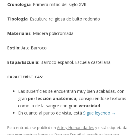
Cronología
: Primera mitad del siglo XVII
Tipología
: Escultura religiosa de bulto redondo
Materiales
: Madera policromada
Estilo
: Arte Barroco
Etapa/Escuela
: Barroco español. Escuela castellana.
CARACTERÍSTICAS:
Las superficies se encuentran muy bien acabadas, con
gran
perfección anatómica
, consiguiéndose texturas
como la de la sangre con gran
veracidad
.
En cuanto al punto de vista, está
Sigue leyendo
→
Esta entrada se publicó en
Arte y Humanidades
y está etiquetada
con
Arquitectura barroca
,
Barroco Español
,
escultura barroca
,