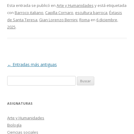
Esta entrada se publicó en
Arte y Humanidades
y está etiquetada
con
Barroco italiano
,
Capilla Cornaro
,
escultura barroca
,
Éxtasis
de Santa Teresa
,
Gian Lorenzo Bernini
,
Roma
en
6 diciembre,
2025
.
Navegación
←
Entradas más antiguas
de
Buscar:
entradas
ASIGNATURAS
Arte y Humanidades
Biología
Ciencias sociales