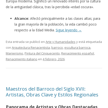
Europa moderna. Significó un renovado interés por la cultura
de la antigüedad clásica, tras la percibida «edad oscura».
Alcance:
Afectó principalmente a las clases altas; para
la gran mayoría de la población, la vida cambió poco
respecto a la Edad Media.
Sigue leyendo
→
Esta entrada se publicó en
Arte y Humanidades
y está etiquetada
con
Arquitectura Renacentista
,
barroco
,
escultura barroca
,
Manierismo
,
Pintura del Cinquecento
,
Renacimiento español
,
Renacimiento italiano
en
4 febrero, 2026
.
Maestros del Barroco del Siglo XVII:
Artistas, Obras Clave y Estilos Regionales
Panorama de Artistas y Obras Destacadas