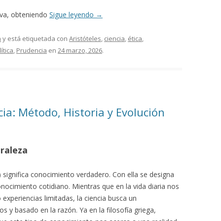
iva, obteniendo
Sigue leyendo
→
a
y está etiquetada con
Aristóteles
,
ciencia
,
ética
,
lítica
,
Prudencia
en
24 marzo, 2026
.
ia: Método, Historia y Evolución
uraleza
) significa conocimiento verdadero. Con ella se designa
nocimiento cotidiano. Mientras que en la vida diaria nos
xperiencias limitadas, la ciencia busca un
s y basado en la razón. Ya en la filosofía griega,