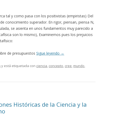
erca tal y como pasa con los positivistas (empiristas) Del
 conocimiento superador. En rigor, piensan, piensa N,
mulada, se asienta en unos fundamentos muy parecido a
etafísica son lo mismo), Examinemos pues los prejuicios
tafísico:
 libre de presupuestos
Sigue leyendo
→
a
y está etiquetada con
ciencia
,
concepto
,
cree
,
mundo
,
nes Históricas de la Ciencia y la
mo