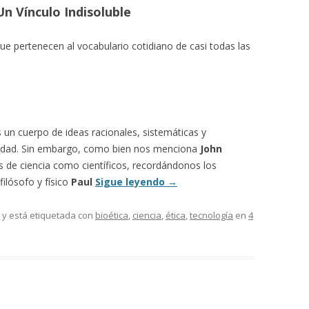
Un Vínculo Indisoluble
ue pertenecen al vocabulario cotidiano de casi todas las
es un cuerpo de ideas racionales, sistemáticas y
ciedad. Sin embargo, como bien nos menciona
John
es de ciencia como científicos, recordándonos los
filósofo y físico
Paul
Sigue leyendo
→
y está etiquetada con
bioética
,
ciencia
,
ética
,
tecnología
en
4