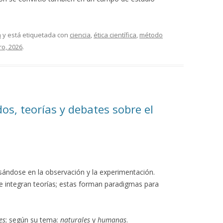
a
y está etiquetada con
ciencia
,
ética científica
,
método
ro, 2026
.
dos, teorías y debates sobre el
ándose en la observación y la experimentación.
e integran teorías; estas forman paradigmas para
es
; según su tema:
naturales
y
humanas
.