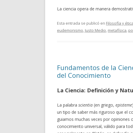
La ciencia opera de manera demostrat
Esta entrada se publicó en
Filosofía y étic
eudemonismo
,
Justo Medio
,
metafísica
,
po
Fundamentos de la Cienc
del Conocimiento
La Ciencia: Definición y Nat
La palabra
scientia
(en griego,
episteme
un tipo de saber más riguroso que el co
guiamos muchas veces por opiniones o e
conocimiento universal, válido para todo