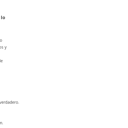
 lo
do
os y
de
verdadero.
n.