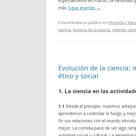
especialmente en Platón, se defendía q
más
Sigue leyendo
→
Esta entrada se publicó en
Filosofía y étic
ciencia
,
historia de la ciencia
,
método cient
Evolución de la ciencia:
ético y social
1. La ciencia en las activida
1.1
Desde el principio, nuestros antep
aprendieron a controlar el fuego y mejo
En sus relaciones con el mundo introdu
mejor. La comida pasó de ser algo sim
actividad social y cultural. La aliment