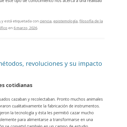
ue este tipo de conocimiento nos acerca a una realidad
a
y está etiquetada con
ciencia
,
epistemología
,
filosofía de la
ífico
en
6 marzo, 2026
.
 métodos, revoluciones y su impacto
des cotidianas
asados cazaban y recolectaban. Pronto muchos animales
raron cualitativamente la fabricación de instrumentos.
jeron la tecnología y ésta les permitió cazar mucho
plemente para alimentarse a transformarse en una
ación se convirtió también en un campo de estudio