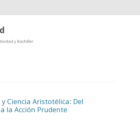
ad
ividad y Bachiller
Saltar
al
contenido
y Ciencia Aristotélica: Del
a la Acción Prudente