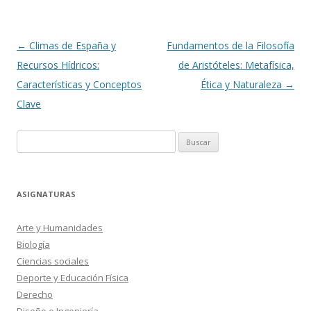
Navegación
←
Climas de España y
Fundamentos de la Filosofía
de
Recursos Hídricos:
de Aristóteles: Metafísica,
entradas
Características y Conceptos
Ética y Naturaleza
→
Clave
Buscar:
ASIGNATURAS
Arte y Humanidades
Biología
Ciencias sociales
Deporte y Educación Física
Derecho