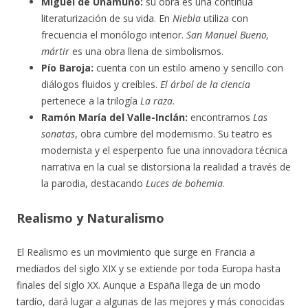
Miguel de Unamuno:
su obra es una continua
literaturización de su vida. En
Niebla
utiliza con
frecuencia el monólogo interior.
San Manuel Bueno,
mártir
es una obra llena de simbolismos.
Pío Baroja:
cuenta con un estilo ameno y sencillo con
diálogos fluidos y creíbles.
El árbol de la ciencia
pertenece a la trilogía
La raza
.
Ramón María del Valle-Inclán:
encontramos
Las
sonatas
, obra cumbre del modernismo. Su teatro es
modernista y el esperpento fue una innovadora técnica
narrativa en la cual se distorsiona la realidad a través de
la parodia, destacando
Luces de bohemia
.
Realismo y Naturalismo
El Realismo es un movimiento que surge en Francia a
mediados del siglo XIX y se extiende por toda Europa hasta
finales del siglo XX. Aunque a España llega de un modo
tardío, dará lugar a algunas de las mejores y más conocidas