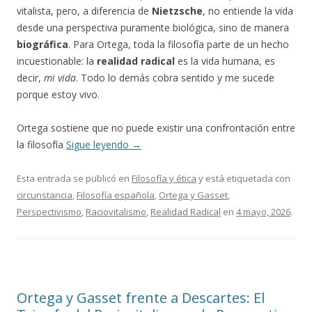
vitalista, pero, a diferencia de
Nietzsche
, no entiende la vida
desde una perspectiva puramente biológica, sino de manera
biográfica
. Para Ortega, toda la filosofía parte de un hecho
incuestionable: la
realidad radical
es la vida humana, es
decir,
mi vida
. Todo lo demás cobra sentido y me sucede
porque estoy vivo.
Ortega sostiene que no puede existir una confrontación entre
la filosofía
Sigue leyendo
→
Esta entrada se publicó en
Filosofía y ética
y está etiquetada con
circunstancia
,
Filosofía española
,
Ortega y Gasset
,
Perspectivismo
,
Raciovitalismo
,
Realidad Radical
en
4 mayo, 2026
.
Ortega y Gasset frente a Descartes: El