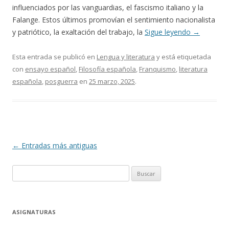
influenciados por las vanguardias, el fascismo italiano y la
Falange. Estos últimos promovían el sentimiento nacionalista
y patriótico, la exaltación del trabajo, la
Sigue leyendo
→
Esta entrada se publicó en
Lengua y literatura
y está etiquetada
con
ensayo español
,
Filosofía española
,
Franquismo
,
literatura
española
,
posguerra
en
25 marzo, 2025
.
Navegación
←
Entradas más antiguas
de
Buscar:
entradas
ASIGNATURAS