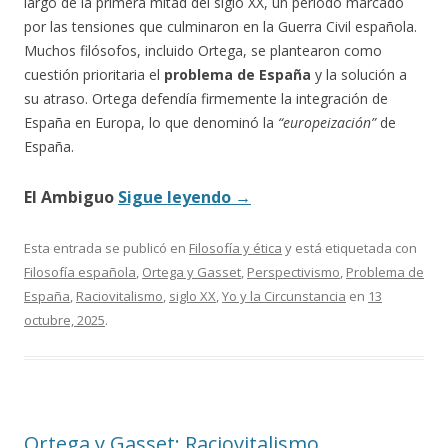
largo de la primera mitad del siglo XX, un periodo marcado
por las tensiones que culminaron en la Guerra Civil española.
Muchos filósofos, incluido Ortega, se plantearon como
cuestión prioritaria el
problema de España
y la solución a
su atraso. Ortega defendía firmemente la integración de
España en Europa, lo que denominó la
“europeización”
de
España.
El Ambiguo
Sigue leyendo
→
Esta entrada se publicó en
Filosofía y ética
y está etiquetada con
Filosofía española
,
Ortega y Gasset
,
Perspectivismo
,
Problema de
España
,
Raciovitalismo
,
siglo XX
,
Yo y la Circunstancia
en
13
octubre, 2025
.
Ortega y Gasset: Raciovitalismo,