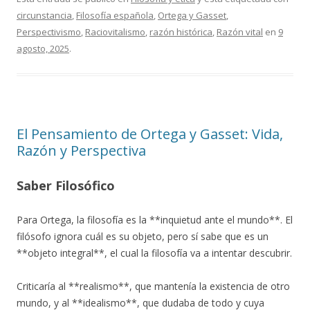
circunstancia
,
Filosofía española
,
Ortega y Gasset
,
Perspectivismo
,
Raciovitalismo
,
razón histórica
,
Razón vital
en
9
agosto, 2025
.
El Pensamiento de Ortega y Gasset: Vida,
Razón y Perspectiva
Saber Filosófico
Para Ortega, la filosofía es la **inquietud ante el mundo**. El
filósofo ignora cuál es su objeto, pero sí sabe que es un
**objeto integral**, el cual la filosofía va a intentar descubrir.
Criticaría al **realismo**, que mantenía la existencia de otro
mundo, y al **idealismo**, que dudaba de todo y cuya