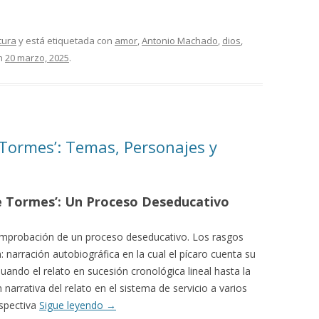
tura
y está etiquetada con
amor
,
Antonio Machado
,
dios
,
n
20 marzo, 2025
.
 Tormes’: Temas, Personajes y
 de Tormes’: Un Proceso Deseducativo
comprobación de un proceso deseducativo. Los rasgos
: narración autobiográfica en la cual el pícaro cuenta su
ando el relato en sucesión cronológica lineal hasta la
n narrativa del relato en el sistema de servicio a varios
rspectiva
Sigue leyendo
→