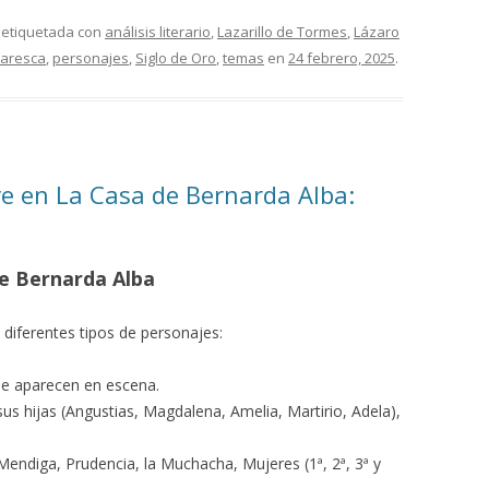
 etiquetada con
análisis literario
,
Lazarillo de Tormes
,
Lázaro
caresca
,
personajes
,
Siglo de Oro
,
temas
en
24 febrero, 2025
.
e en La Casa de Bernarda Alba:
e Bernarda Alba
os diferentes tipos de personajes:
e aparecen en escena.
us hijas (Angustias, Magdalena, Amelia, Martirio, Adela),
Mendiga, Prudencia, la Muchacha, Mujeres (1ª, 2ª, 3ª y