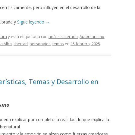
en físicamente, pero influyen en el desarrollo de la
Librada y
Sigue leyendo
→
tura
y está etiquetada con
análisis literario
,
Autoritarismo
,
a Alba
,
libertad
,
personajes
,
temas
en
15 febrero, 2025
.
rísticas, Temas y Desarrollo en
ismo
pueda explicar por completo la realidad, lo que explica la
brenatural.
entimiento y la emoción se alzan como fuerzas creadoras.