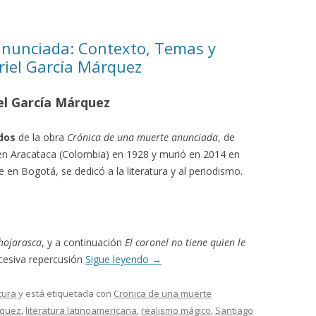
anunciada: Contexto, Temas y
riel García Márquez
el García Márquez
dos
de la obra
Crónica de una muerte anunciada
, de
 en Aracataca (Colombia) en 1928 y murió en 2014 en
en Bogotá, se dedicó a la literatura y al periodismo.
hojarasca
, y a continuación
El coronel no tiene quien le
cesiva repercusión
Sigue leyendo
→
tura
y está etiquetada con
Cronica de una muerte
rquez
,
literatura latinoamericana
,
realismo mágico
,
Santiago