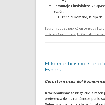
4ª).
Personajes invisibles:
No aparec
acción.
Pepe el Romano, la hija de 
Esta entrada se publicó en
Lengua y litera
Federico García Lorca
,
La Casa de Bernard
El Romanticismo: Caracte
España
Características del Romantic
Irracionalismo
: se niega que la razón 
preferencia de los románticos por lo so
Subjetivismo
: frente a la razón, el s