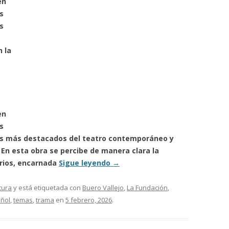
en
s
s
 la
en
s
es más destacados del teatro contemporáneo y
 En esta obra se percibe de manera clara la
arios, encarnada
Sigue leyendo
→
tura
y está etiquetada con
Buero Vallejo
,
La Fundación
,
añol
,
temas
,
trama
en
5 febrero, 2026
.