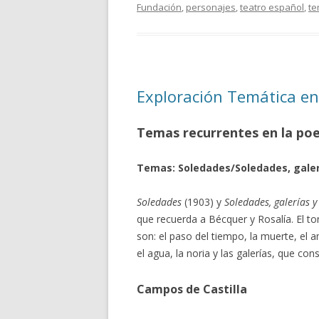
Fundación
,
personajes
,
teatro español
,
t
Exploración Temática en
Temas recurrentes en la po
Temas: Soledades/Soledades, galer
Soledades
(1903) y
Soledades, galerías 
que recuerda a Bécquer y Rosalía. El to
son: el paso del tiempo, la muerte, el 
el agua, la noria y las galerías, que co
Campos de Castilla