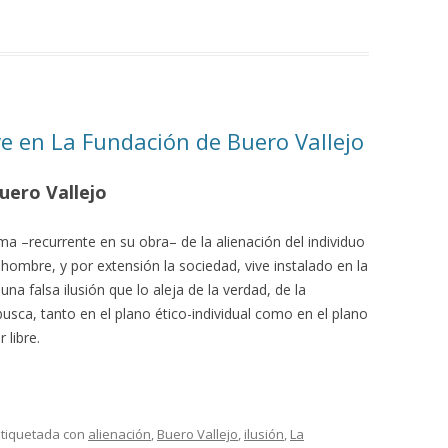
e en La Fundación de Buero Vallejo
uero Vallejo
ema –recurrente en su obra– de la alienación del individuo
l hombre, y por extensión la sociedad, vive instalado en la
una falsa ilusión que lo aleja de la verdad, de la
busca, tanto en el plano ético-individual como en el plano
 libre.
etiquetada con
alienación
,
Buero Vallejo
,
ilusión
,
La