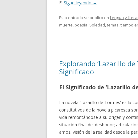
El
Sigue leyendo
→
Esta entrada se publicó en
Lengua y litera
muerte
,
poesía
,
Soledad
,
temas
,
tiempo
e
Explorando ‘Lazarillo de
Significado
El Significado de ‘Lazarillo
La novela ‘Lazarillo de Tormes’ es la 
constitutivos de la novela picaresca son
vida remontándose a su origen y continu
situación final del deshonor; articulació
amos; visión de la realidad desde la pe