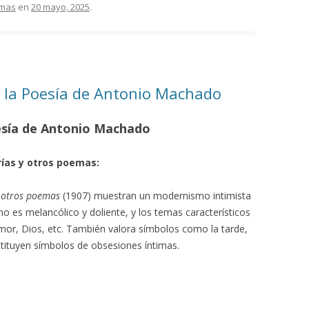
emas
en
20 mayo, 2025
.
 la Poesía de Antonio Machado
esía de Antonio Machado
ías y otros poemas:
y otros poemas
(1907) muestran un modernismo intimista
no es melancólico y doliente, y los temas característicos
amor, Dios, etc. También valora símbolos como la tarde,
nstituyen símbolos de obsesiones íntimas.