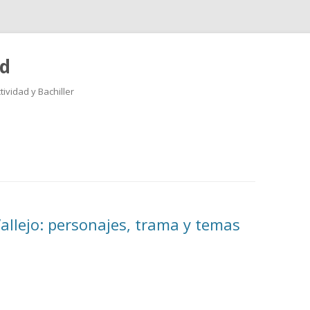
ad
ividad y Bachiller
Saltar
al
contenido
allejo: personajes, trama y temas