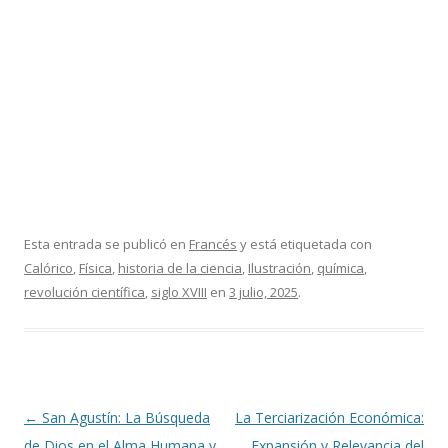
Esta entrada se publicó en
Francés
y está etiquetada con
Calórico
,
Física
,
historia de la ciencia
,
Ilustración
,
química
,
revolución científica
,
siglo XVIII
en
3 julio, 2025
.
Navegación
←
San Agustín: La Búsqueda
La Terciarización Económica:
de
de Dios en el Alma Humana y
Expansión y Relevancia del