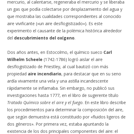
mercurio, al calentarse, regeneraba el mercurio y se liberaba
un gas que podía colectarse por desplazamiento del agua y
que mostraba las cualidades correspondientes al conocido
aire vivificante («un aire desflogistizado»). Es este
experimento el causante de la polémica histórica alrededor
del
descubrimiento del oxígeno
.
Dos años antes, en Estocolmo, el químico sueco
Carl
Wilhelm Scheele
(1742-1786) logró aislar el aire
desflogistizado de Priestley, al cual bautizó con más
propiedad
aire incendiario
, para destacar que en su seno
ardía vivamente una vela y una astilla incandescente
rápidamente se inflamaba. Sin embargo, no publicó sus
investigaciones hasta 1777, en el libro de sugerente título
Tratado Químico sobre el aire y el fuego
. En este libro describe
los procedimientos para determinar la composición del aire,
que según demuestra está constituido por «fluidos ligeros de
dos géneros». Por primera vez, estaba apuntando la
existencia de los dos principales componentes del aire: el