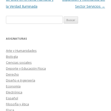
entradas
la Verdad Iluminada
Sector Servicios
→
Buscar:
ASIGNATURAS
Arte y Humanidades
Biología
Ciencias sociales
Deporte y Educación Física
Derecho
Diseño e Ingeniería
Economía
Electrónica
Español
Filosofía y ética
Física