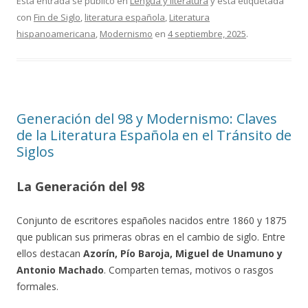
Esta entrada se publicó en
Lengua y literatura
y está etiquetada
con
Fin de Siglo
,
literatura española
,
Literatura
hispanoamericana
,
Modernismo
en
4 septiembre, 2025
.
Generación del 98 y Modernismo: Claves
de la Literatura Española en el Tránsito de
Siglos
La Generación del 98
Conjunto de escritores españoles nacidos entre 1860 y 1875
que publican sus primeras obras en el cambio de siglo. Entre
ellos destacan
Azorín, Pío Baroja, Miguel de Unamuno y
Antonio Machado
. Comparten temas, motivos o rasgos
formales.