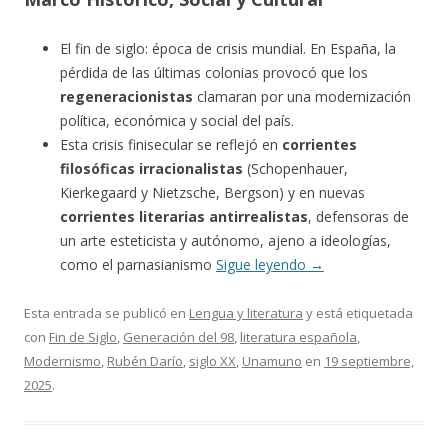
El fin de siglo: época de crisis mundial. En España, la
pérdida de las últimas colonias provocó que los
regeneracionistas
clamaran por una modernización
política, económica y social del país.
Esta crisis finisecular se reflejó en
corrientes
filosóficas irracionalistas
(Schopenhauer,
Kierkegaard y Nietzsche, Bergson) y en nuevas
corrientes literarias antirrealistas
, defensoras de
un arte esteticista y autónomo, ajeno a ideologías,
como el parnasianismo
Sigue leyendo
→
Esta entrada se publicó en
Lengua y literatura
y está etiquetada
con
Fin de Siglo
,
Generación del 98
,
literatura española
,
Modernismo
,
Rubén Darío
,
siglo XX
,
Unamuno
en
19 septiembre,
2025
.