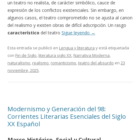
un teatro no realista, de carácter simbólico, cauce de
expresión de los conflictos existenciales. Sin embargo, en
algunos casos, el teatro comprometido no se ajusta al canon
del realismo y existen obras de difícil adscripción. Un rasgo
característico
del teatro
Sigue leyendo
→
Esta entrada se publicó en
Lengua y literatura
y está etiquetada
con
Fin de Siglo
,
literatura siglo XX
,
Narrativa Moderna
,
naturalismo
,
realismo
,
romanticismo
,
teatro del absurdo
en
23
noviembre, 2025
.
Modernismo y Generación del 98:
Corrientes Literarias Esenciales del Siglo
XX Español
Marco Histórico, Social y Cultural