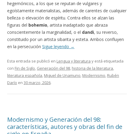
hegemónicos, a los que se reputan de vulgares y
egoístamente materialistas, además de carentes de cualquier
belleza o elevación de espíritu. Contra ellos se alzan las
figuras del
bohemio
, artista inadaptado que abraza
conscientemente la marginalidad, o el
dandi
, su reverso,
constituido por un artista sibarita y esteta. Ambos confluyen
en la persecución
Sigue leyendo
→
Esta entrada se publicó en
Lengua y literatura
y está etiquetada
con
Fin de Siglo
,
Generación del 98
,
historia de la literatura
,
literatura española
,
Miguel de Unamuno
,
Modernismo
,
Rubén
Darío
en
30 marzo, 2026
.
Modernismo y Generación del 98:
características, autores y obras del fin de
siglo en España