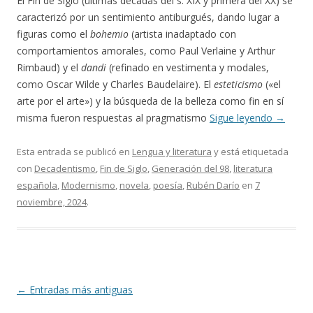
El Fin de Siglo (últimas décadas del s. XIX y primera del XX) se
caracterizó por un sentimiento antiburgués, dando lugar a
figuras como el
bohemio
(artista inadaptado con
comportamientos amorales, como Paul Verlaine y Arthur
Rimbaud) y el
dandi
(refinado en vestimenta y modales,
como Oscar Wilde y Charles Baudelaire). El
esteticismo
(«el
arte por el arte») y la búsqueda de la belleza como fin en sí
misma fueron respuestas al pragmatismo
Sigue leyendo
→
Esta entrada se publicó en
Lengua y literatura
y está etiquetada
con
Decadentismo
,
Fin de Siglo
,
Generación del 98
,
literatura
española
,
Modernismo
,
novela
,
poesía
,
Rubén Darío
en
7
noviembre, 2024
.
Navegación
←
Entradas más antiguas
de