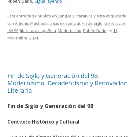
Rubén Darío,
Sigue leyendo
→
Esta entrada se publicó en
Lengua y literatura
y está etiquetada
con
Antonio Machado
,
crisis existencial
,
Fin de Siglo
,
Generación
del 98
,
literatura española
,
Modernismo
,
Rubén Darío
en
11
noviembre, 2024
.
Fin de Siglo y Generación del 98:
Modernismo, Decadentismo y Renovación
Literaria
Fin de Siglo y Generación del 98
Contexto Histórico y Cultural