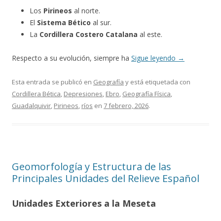
Los
Pirineos
al norte.
El
Sistema Bético
al sur.
La
Cordillera Costero Catalana
al este.
Respecto a su evolución, siempre ha
Sigue leyendo
→
Esta entrada se publicó en
Geografía
y está etiquetada con
Cordillera Bética
,
Depresiones
,
Ebro
,
Geografía Física
,
Guadalquivir
,
Pirineos
,
ríos
en
7 febrero, 2026
.
Geomorfología y Estructura de las
Principales Unidades del Relieve Español
Unidades Exteriores a la Meseta