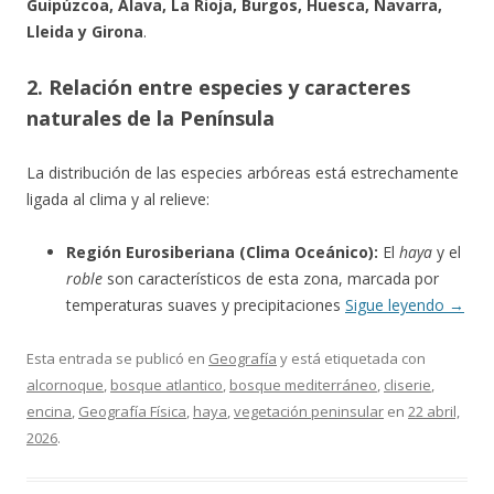
Guipúzcoa, Álava, La Rioja, Burgos, Huesca, Navarra,
Lleida y Girona
.
2. Relación entre especies y caracteres
naturales de la Península
La distribución de las especies arbóreas está estrechamente
ligada al clima y al relieve:
Región Eurosiberiana (Clima Oceánico):
El
haya
y el
roble
son característicos de esta zona, marcada por
temperaturas suaves y precipitaciones
Sigue leyendo
→
Esta entrada se publicó en
Geografía
y está etiquetada con
alcornoque
,
bosque atlantico
,
bosque mediterráneo
,
cliserie
,
encina
,
Geografía Física
,
haya
,
vegetación peninsular
en
22 abril,
2026
.