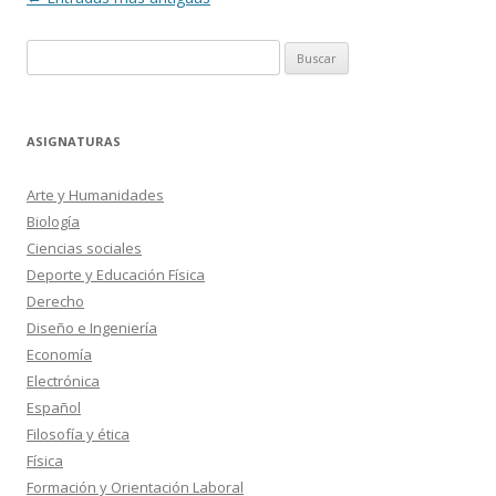
de
Buscar:
entradas
ASIGNATURAS
Arte y Humanidades
Biología
Ciencias sociales
Deporte y Educación Física
Derecho
Diseño e Ingeniería
Economía
Electrónica
Español
Filosofía y ética
Física
Formación y Orientación Laboral