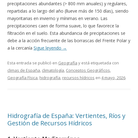
precipitaciones abundantes (> 800 mm anuales) y regulares,
repartidas a lo largo del año (llueve más de 150 días), siendo
mayoritarias en invierno y mínimas en verano. Las
precipitaciones caen de forma suave, lo que favorece la
filtración en el suelo. Esta abundancia de precipitaciones se
debe a la acción frecuente de las borrascas del Frente Polar y
a la cercanía
Sigue leyendo
→
Esta entrada se publicó en
Geografía
y está etiquetada con
climas de España
,
climatología
,
Conceptos Geográficos
,
Geografía Física
,
hidrografía
,
recursos hídricos
en
4 mayo, 2026
.
Hidrografía de España: Vertientes, Ríos y
Gestión de Recursos Hídricos