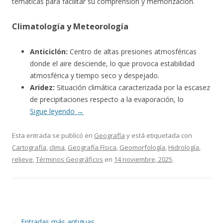
temáticas para facilitar su comprensión y memorización.
Climatología y Meteorología
Anticiclón:
Centro de altas presiones atmosféricas
donde el aire desciende, lo que provoca estabilidad
atmosférica y tiempo seco y despejado.
Aridez:
Situación climática caracterizada por la escasez
de precipitaciones respecto a la evaporación, lo
Sigue leyendo
→
Esta entrada se publicó en
Geografía
y está etiquetada con
Cartografía
,
clima
,
Geografía Física
,
Geomorfología
,
Hidrología
,
relieve
,
Términos Geográficos
en
14 noviembre, 2025
.
Navegación
←
Entradas más antiguas