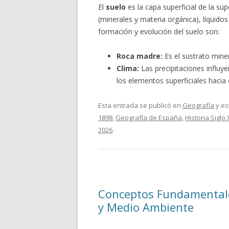
El
suelo
es la capa superficial de la su
(minerales y materia orgánica), líquido
formación y evolución del suelo son:
Roca madre:
Es el sustrato minera
Clima:
Las precipitaciones influy
los elementos superficiales hacia 
Esta entrada se publicó en
Geografía
y es
1898
,
Geografía de España
,
Historia Siglo 
2026
.
Conceptos Fundamentales
y Medio Ambiente