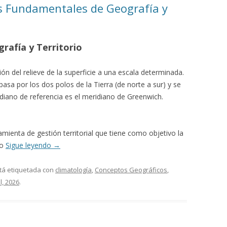
s Fundamentales de Geografía y
rafía y Territorio
n del relieve de la superficie a una escala determinada.
asa por los dos polos de la Tierra (de norte a sur) y se
idiano de referencia es el meridiano de Greenwich.
mienta de gestión territorial que tiene como objetivo la
io
Sigue leyendo
→
tá etiquetada con
climatología
,
Conceptos Geográficos
,
l, 2026
.