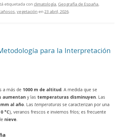
tá etiquetada con
climatología
,
Geografía de España
,
tañosos
,
vegetación
en
23 abril, 2026
.
Metodología para la Interpretación
os a más de
1000 m de altitud
. A medida que se
es aumentan
y las
temperaturas disminuyen
. Las
 mm al año
. Las
temperaturas
se caracterizan por una
10 °C
), veranos frescos e inviernos fríos; es frecuente
 de
nieve
.
aña