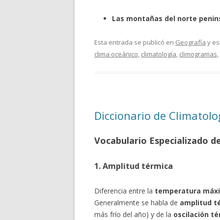
Las montañas del norte penins
Esta entrada se publicó en
Geografía
y es
clima oceánico
,
climatología
,
climogramas
,
Diccionario de Climatol
Vocabulario Especializado d
1. Amplitud térmica
Diferencia entre la
temperatura máx
Generalmente se habla de
amplitud t
más frío del año) y de la
oscilación té