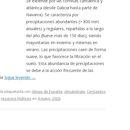
Se extiende por las cornisas cantábrica y
atlántica (desde Galicia hasta parte de
Navarra). Se caracteriza por
precipitaciones abundantes (> 800 mm
anuales) y regulares, repartidas a lo largo
del año (llueve más de 150 días), siendo
mayoritarias en invierno y mínimas en
verano. Las precipitaciones caen de forma
suave, lo que favorece la filtración en el
suelo. Esta abundancia de precipitaciones
se debe a la acción frecuente de las
nía
Sigue leyendo
→
tá etiquetada con
climas de España
,
climatología
,
Conceptos
,
recursos hídricos
en
4 mayo, 2026
.