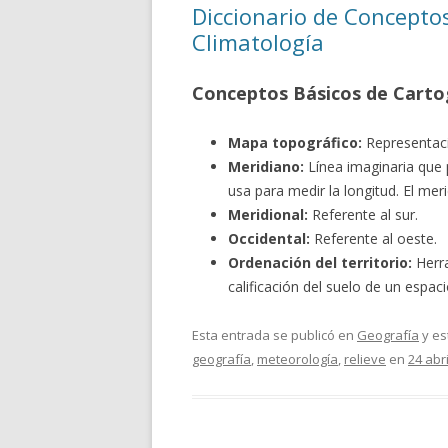
Diccionario de Concepto
Climatología
Conceptos Básicos de Cartog
Mapa topográfico:
Representació
Meridiano:
Línea imaginaria que p
usa para medir la longitud. El mer
Meridional:
Referente al sur.
Occidental:
Referente al oeste.
Ordenación del territorio:
Herra
calificación del suelo de un espac
Esta entrada se publicó en
Geografía
y es
geografía
,
meteorología
,
relieve
en
24 abri