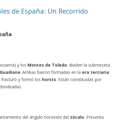
ales de España: Un Recorrido
paña
sierra) y los
Montes de Toledo
; dividen la submeseta
Guadiana
. Ambas fueron formadas en la
era terciaria
e fracturó y formó los
horsts
. Están constituidas por
edondeadas.
vantamiento del ángulo noroeste del
zócalo
. Presenta