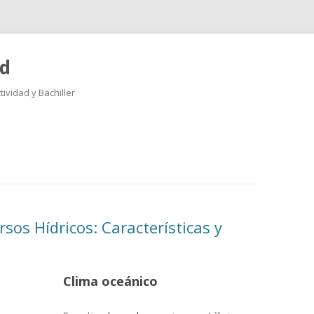
ad
ividad y Bachiller
Saltar
al
contenido
sos Hídricos: Características y
Clima oceánico