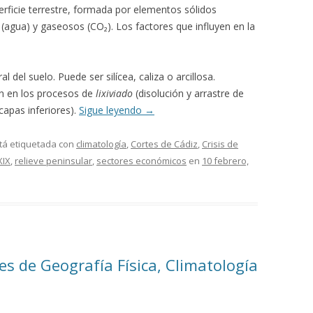
perficie terrestre, formada por elementos sólidos
s (agua) y gaseosos (CO₂). Los factores que influyen en la
l del suelo. Puede ser silícea, caliza o arcillosa.
en en los procesos de
lixiviado
(disolución y arrastre de
capas inferiores).
Sigue leyendo
→
tá etiquetada con
climatología
,
Cortes de Cádiz
,
Crisis de
XIX
,
relieve peninsular
,
sectores económicos
en
10 febrero,
 de Geografía Física, Climatología