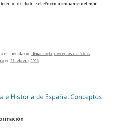
nterior al reducirse el
efecto atenuante del mar
tá etiquetada con
climatología
,
conceptos climáticos
,
ico
en
21 febrero, 2026
.
a e Historia de España: Conceptos
 Formación