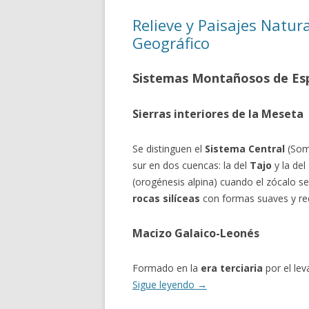
Relieve y Paisajes Natur
Geográfico
Sistemas Montañosos de Es
Sierras interiores de la Meseta
Se distinguen el
Sistema Central
(Somo
sur en dos cuencas: la del
Tajo
y la del
(orogénesis alpina) cuando el zócalo s
rocas silíceas
con formas suaves y r
Macizo Galaico-Leonés
Formado en la
era terciaria
por el le
Sigue leyendo
→