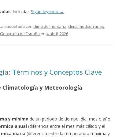
ular:
Incluidas
Sigue leyendo
→
tá etiquetada con
clima de montaña
,
clima mediterráneo
,
Geografía de España
en
4 abril, 2026
.
ogía: Términos y Conceptos Clave
e Climatología y Meteorología
ima y mínima
de un período de tiempo: día, mes o año.
érmica anual
(diferencia entre el mes más cálido y el
rmica diaria
(diferencia entre la temperatura máxima y