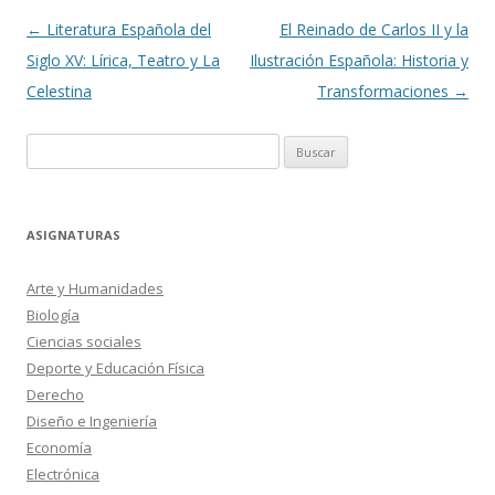
Navegación
←
Literatura Española del
El Reinado de Carlos II y la
de
Siglo XV: Lírica, Teatro y La
Ilustración Española: Historia y
entradas
Celestina
Transformaciones
→
Buscar:
ASIGNATURAS
Arte y Humanidades
Biología
Ciencias sociales
Deporte y Educación Física
Derecho
Diseño e Ingeniería
Economía
Electrónica