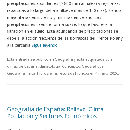
precipitaciones abundantes (> 800 mm anuales) y regulares,
repartidas a lo largo del año (llueve más de 150 días), siendo
mayoritarias en invierno y mínimas en verano. Las
precipitaciones caen de forma suave, lo que favorece la
filtración en el suelo. Esta abundancia de precipitaciones se
debe a la acción frecuente de las borrascas del Frente Polar y
a la cercanía
Sigue leyendo
→
Esta entrada se publicó en
Geografía
y está etiquetada con
climas de España
,
climatología
,
Conceptos Geográficos
,
Geografía Física
,
hidrografía
,
recursos hídricos
en
4 mayo, 2026
.
Geografía de España: Relieve, Clima,
Población y Sectores Económicos