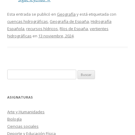
Esta entrada se publicó en
Geografía
y está etiquetada con
cuencas hidrográficas
,
Geografía de España
,
Hidrografía
Española
,
recursos hídricos
,
Ríos de España
,
vertientes
hidrográficas
en
13 noviembre, 2024
.
Buscar:
ASIGNATURAS
Arte y Humanidades
Biología
Ciencias sociales
Deporte y Educación Física