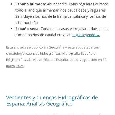
España húmeda:
Abundantes lluvias regulares durante
todo el año que alimentan ríos caudalosos y regulares.
Se incluyen los ríos de la franja cantábrica y los ríos de
alta montaña.
España seca:
Zona de escasas e irregulares lluvias que
alimentan ríos de caudal irregular.
Sigue leyendo
→
Esta entrada se publicó en
Geografía
y está etiquetada con
climatología
,
cuencas hidrográficas
,
Hidrografía Española
,
Régimen fluvial
,
relieve
,
Ríos de España
,
suelo
,
vegetación
en
30
mayo, 2025
.
Vertientes y Cuencas Hidrográficas de
España: Análisis Geográfico