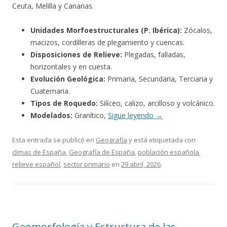
Ceuta, Melilla y Canarias.
Unidades Morfoestructurales (P. Ibérica):
Zócalos,
macizos, cordilleras de plegamiento y cuencas.
Disposiciones de Relieve:
Plegadas, falladas,
horizontales y en cuesta.
Evolución Geológica:
Primaria, Secundaria, Terciaria y
Cuaternaria.
Tipos de Roquedo:
Silíceo, calizo, arcilloso y volcánico.
Modelados:
Granítico,
Sigue leyendo
→
Esta entrada se publicó en
Geografía
y está etiquetada con
climas de España
,
Geografía de España
,
población española
,
relieve español
,
sector primario
en
29 abril, 2026
.
Geomorfología y Estructura de las