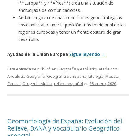
(**Europa** y **África**) crea una situación de
encrucijada de comunicaciones.
Andalucía goza de unas condiciones geoestratégicas
envidiables al ocupar la posición más meridional de las
regiones europeas y tener un frente costero de gran
desarrollo.
Ayudas de la Unión Europea
Sigue leyendo
→
Esta entrada se publicó en
Geografía
y está etiquetada con
Andalucía Geografía
,
Geografía de España
,
Litología
,
Meseta
Central
,
Orogenia Alpina
,
relieve español
en
23 enero, 2026
.
Geomorfología de España: Evolución del
Relieve, DANA y Vocabulario Geográfico
Esencial