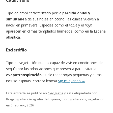
Caducifolio
Tipo de árbol caracterizado por la
pérdida anual y
simultánea
de sus hojas en otoño, las cuales vuelven a
nacer en primavera. Especies como el
roble
y el
haya
aparecen en climas templados húmedos, como en la España
atlántica.
Esclerófilo
Tipo de vegetación que es capaz de vivir en condiciones de
sequía por las adaptaciones que presenta para evitar la
evapotranspiración
. Suele tener hojas pequeñas y duras,
incluso espinas, corteza leñosa
Sigue leyendo
→
Esta entrada se publicó en
Geografía
y está etiquetada con
Biogeografía
,
Geografía de España
,
hidrografía
,
ríos
,
vegetación
en
5 febrero, 2026
.