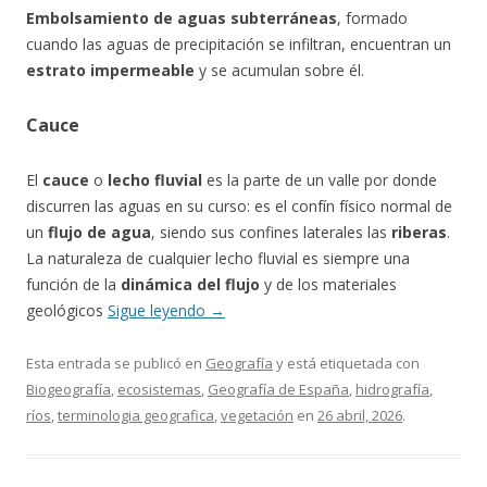
Embolsamiento de aguas subterráneas
, formado
cuando las aguas de precipitación se infiltran, encuentran un
estrato impermeable
y se acumulan sobre él.
Cauce
El
cauce
o
lecho fluvial
es la parte de un valle por donde
discurren las aguas en su curso: es el confín físico normal de
un
flujo de agua
, siendo sus confines laterales las
riberas
.
La naturaleza de cualquier lecho fluvial es siempre una
función de la
dinámica del flujo
y de los materiales
geológicos
Sigue leyendo
→
Esta entrada se publicó en
Geografía
y está etiquetada con
Biogeografía
,
ecosistemas
,
Geografía de España
,
hidrografía
,
ríos
,
terminologia geografica
,
vegetación
en
26 abril, 2026
.