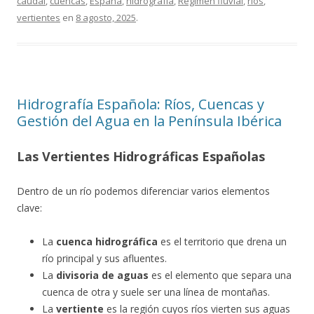
caudal
,
cuencas
,
España
,
hidrografía
,
Régimen fluvial
,
ríos
,
vertientes
en
8 agosto, 2025
.
Hidrografía Española: Ríos, Cuencas y
Gestión del Agua en la Península Ibérica
Las Vertientes Hidrográficas Españolas
Dentro de un río podemos diferenciar varios elementos
clave:
La
cuenca hidrográfica
es el territorio que drena un
río principal y sus afluentes.
La
divisoria de aguas
es el elemento que separa una
cuenca de otra y suele ser una línea de montañas.
La
vertiente
es la región cuyos ríos vierten sus aguas