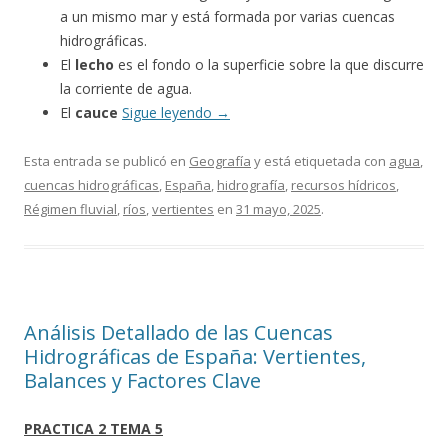
a un mismo mar y está formada por varias cuencas
hidrográficas.
El
lecho
es el fondo o la superficie sobre la que discurre
la corriente de agua.
El
cauce
Sigue leyendo
→
Esta entrada se publicó en
Geografía
y está etiquetada con
agua
,
cuencas hidrográficas
,
España
,
hidrografía
,
recursos hídricos
,
Régimen fluvial
,
ríos
,
vertientes
en
31 mayo, 2025
.
Análisis Detallado de las Cuencas
Hidrográficas de España: Vertientes,
Balances y Factores Clave
PRACTICA 2 TEMA 5