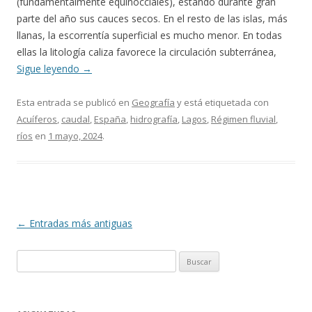
(fundamentalmente equinocciales), estando durante gran
parte del año sus cauces secos. En el resto de las islas, más
llanas, la escorrentía superficial es mucho menor. En todas
ellas la litología caliza favorece la circulación subterránea,
Sigue leyendo
→
Esta entrada se publicó en
Geografía
y está etiquetada con
Acuíferos
,
caudal
,
España
,
hidrografía
,
Lagos
,
Régimen fluvial
,
ríos
en
1 mayo, 2024
.
Navegación
←
Entradas más antiguas
de
Buscar:
entradas