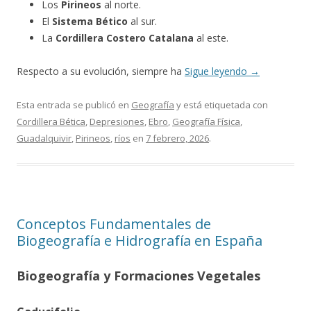
Los
Pirineos
al norte.
El
Sistema Bético
al sur.
La
Cordillera Costero Catalana
al este.
Respecto a su evolución, siempre ha
Sigue leyendo
→
Esta entrada se publicó en
Geografía
y está etiquetada con
Cordillera Bética
,
Depresiones
,
Ebro
,
Geografía Física
,
Guadalquivir
,
Pirineos
,
ríos
en
7 febrero, 2026
.
Conceptos Fundamentales de
Biogeografía e Hidrografía en España
Biogeografía y Formaciones Vegetales