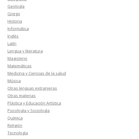
Geología
Griego
Historia
Informática
Inglés
Latín
Lengua y literatura
Magisterio
Matemáticas
Medicina y Ciencias de la salud
Música
Otras lenguas extranjeras
Otras materias
Plástica y Educación Artística
Psicología y Sociología
Química
Religión
Tecnología