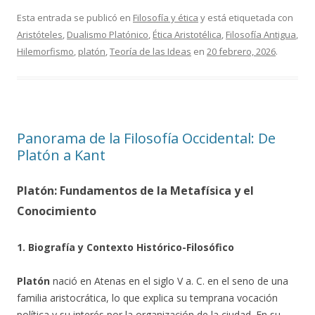
Esta entrada se publicó en
Filosofía y ética
y está etiquetada con
Aristóteles
,
Dualismo Platónico
,
Ética Aristotélica
,
Filosofía Antigua
,
Hilemorfismo
,
platón
,
Teoría de las Ideas
en
20 febrero, 2026
.
Panorama de la Filosofía Occidental: De
Platón a Kant
Platón: Fundamentos de la Metafísica y el
Conocimiento
1. Biografía y Contexto Histórico-Filosófico
Platón
nació en Atenas en el siglo V a. C. en el seno de una
familia aristocrática, lo que explica su temprana vocación
política y su interés por la organización de la ciudad. En su