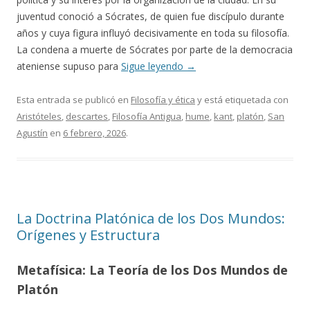
juventud conoció a Sócrates, de quien fue discípulo durante
años y cuya figura influyó decisivamente en toda su filosofía.
La condena a muerte de Sócrates por parte de la democracia
ateniense supuso para
Sigue leyendo
→
Esta entrada se publicó en
Filosofía y ética
y está etiquetada con
Aristóteles
,
descartes
,
Filosofía Antigua
,
hume
,
kant
,
platón
,
San
Agustín
en
6 febrero, 2026
.
La Doctrina Platónica de los Dos Mundos:
Orígenes y Estructura
Metafísica: La Teoría de los Dos Mundos de
Platón