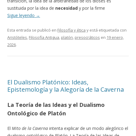
transición, la idea de la arbitrariedad de los dioses es
sustituida por la idea de
necesidad
y por la firme
Sigue leyendo
→
Esta entrada se publicó en
Filosofía y ética
y está etiquetada con
Aristóteles
,
Filosofía Antigua
,
platón
,
presocráticos
en
19 enero,
2026
.
El Dualismo Platónico: Ideas,
Epistemología y la Alegoría de la Caverna
La Teoría de las Ideas y el Dualismo
Ontológico de Platón
El
Mito de la Caverna
intenta explicar de un modo alegórico el
dualismo ontológico de Platón. La Teoría de las Ideas de