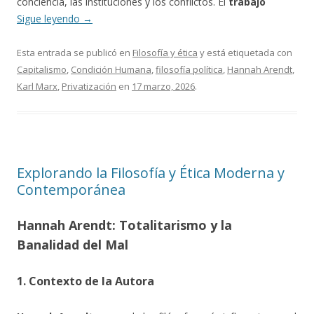
conciencia, las instituciones y los conflictos. El
trabajo
Sigue leyendo
→
Esta entrada se publicó en
Filosofía y ética
y está etiquetada con
Capitalismo
,
Condición Humana
,
filosofía política
,
Hannah Arendt
,
Karl Marx
,
Privatización
en
17 marzo, 2026
.
Explorando la Filosofía y Ética Moderna y
Contemporánea
Hannah Arendt: Totalitarismo y la
Banalidad del Mal
1. Contexto de la Autora