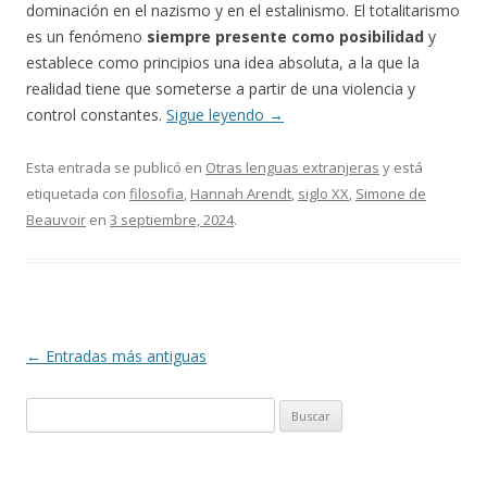
dominación en el nazismo y en el estalinismo. El totalitarismo
es un fenómeno
siempre presente como posibilidad
y
establece como principios una idea absoluta, a la que la
realidad tiene que someterse a partir de una violencia y
control constantes.
Sigue leyendo
→
Esta entrada se publicó en
Otras lenguas extranjeras
y está
etiquetada con
filosofia
,
Hannah Arendt
,
siglo XX
,
Simone de
Beauvoir
en
3 septiembre, 2024
.
Navegación
←
Entradas más antiguas
de
Buscar:
entradas