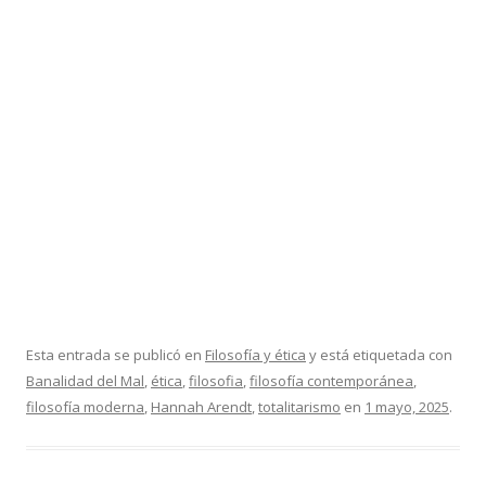
Esta entrada se publicó en
Filosofía y ética
y está etiquetada con
Banalidad del Mal
,
ética
,
filosofia
,
filosofía contemporánea
,
filosofía moderna
,
Hannah Arendt
,
totalitarismo
en
1 mayo, 2025
.