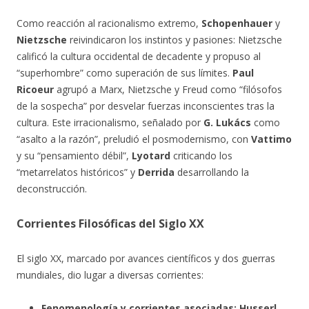
Como reacción al racionalismo extremo,
Schopenhauer
y
Nietzsche
reivindicaron los instintos y pasiones: Nietzsche
calificó la cultura occidental de decadente y propuso al
“superhombre” como superación de sus límites.
Paul
Ricoeur
agrupó a Marx, Nietzsche y Freud como “filósofos
de la sospecha” por desvelar fuerzas inconscientes tras la
cultura. Este irracionalismo, señalado por
G. Lukács
como
“asalto a la razón”, preludió el posmodernismo, con
Vattimo
y su “pensamiento débil”,
Lyotard
criticando los
“metarrelatos históricos” y
Derrida
desarrollando la
deconstrucción.
Corrientes Filosóficas del Siglo XX
El siglo XX, marcado por avances científicos y dos guerras
mundiales, dio lugar a diversas corrientes:
Fenomenología y corrientes asociadas:
Husserl