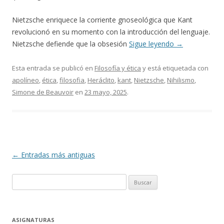
Nietzsche enriquece la corriente gnoseológica que Kant
revolucionó en su momento con la introducción del lenguaje.
Nietzsche defiende que la obsesión
Sigue leyendo
→
Esta entrada se publicó en
Filosofía y ética
y está etiquetada con
apolíneo
,
ética
,
filosofia
,
Heráclito
,
kant
,
Nietzsche
,
Nihilismo
,
Simone de Beauvoir
en
23 mayo, 2025
.
Navegación
←
Entradas más antiguas
de
Buscar:
entradas
ASIGNATURAS