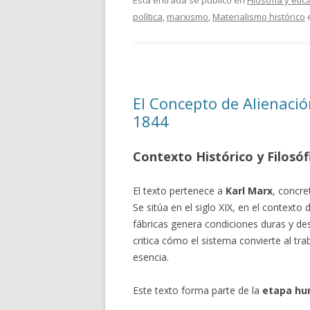
Esta entrada se publicó en
Filosofía y étic
política
,
marxismo
,
Materialismo histórico
El Concepto de Alienaci
1844
Contexto Histórico y Filosóf
El texto pertenece a
Karl Marx
, concr
Se sitúa en el siglo XIX, en el contexto 
fábricas genera condiciones duras y de
critica cómo el sistema convierte al tr
esencia.
Este texto forma parte de la
etapa hu