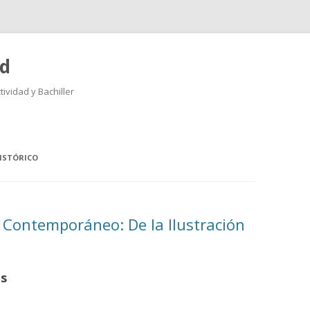
ad
ividad y Bachiller
Saltar
al
contenido
ISTÓRICO
Contemporáneo: De la Ilustración
as