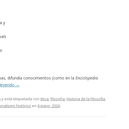
ia y
país
ho
gmas, difundía conocimientos (como en la
Enciclopedia
 leyendo
→
a
y está etiquetada con
ética
,
filosofia
,
Historia de la Filosofía
,
rialismo histórico
en
4 mayo, 2026
.