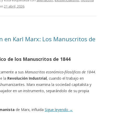
a
y está etiquetada con
alienación
,
existencialismo
,
filosofía
en
21 abril, 2026
.
ón en Karl Marx: Los Manuscritos de
ico de los Manuscritos de 1844
etamente a sus
Manuscritos económico-filosóficos de 1844
.
de la
Revolución Industrial
, cuando el trabajo en
shumanizantes. Marx examina la sociedad capitalista y
abajador en un instrumento, separándolo de su propia
manista
de Marx, influida
Sigue leyendo
→