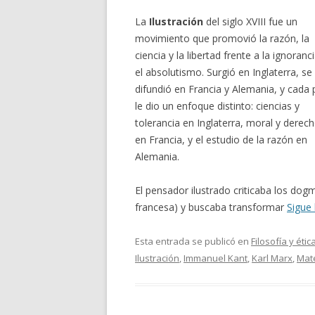
La
Ilustración
del siglo XVIII fue un
movimiento que promovió la razón, la
ciencia y la libertad frente a la ignoranc
el absolutismo. Surgió en Inglaterra, se
difundió en Francia y Alemania, y cada 
le dio un enfoque distinto: ciencias y
tolerancia en Inglaterra, moral y derec
en Francia, y el estudio de la razón en
Alemania.
El pensador ilustrado criticaba los do
francesa) y buscaba transformar
Sigue
Esta entrada se publicó en
Filosofía y étic
Ilustración
,
Immanuel Kant
,
Karl Marx
,
Mate