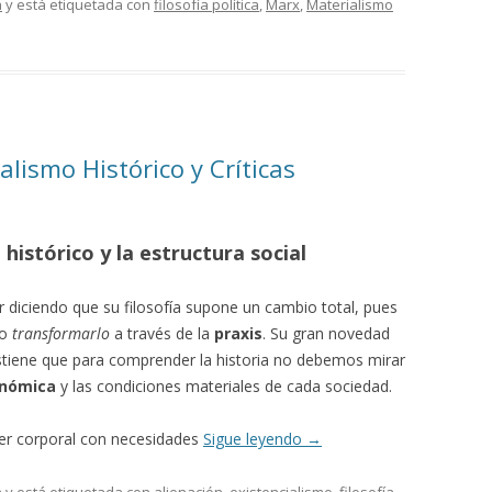
a
y está etiquetada con
filosofía política
,
Marx
,
Materialismo
lismo Histórico y Críticas
histórico y la estructura social
diciendo que su filosofía supone un cambio total, pues
no
transformarlo
a través de la
praxis
. Su gran novedad
stiene que para comprender la historia no debemos mirar
onómica
y las condiciones materiales de cada sociedad.
er corporal con necesidades
Sigue leyendo
→