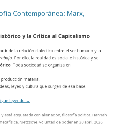
sofía Contemporánea: Marx,
stórico y la Crítica al Capitalismo
artir de la relación dialéctica entre el ser humano y la
rabajo
. Por ello, la realidad es social e histórica y se
órico
. Toda sociedad se organiza en:
 producción material.
eas, leyes y cultura que surgen de esa base.
Sigue leyendo
→
a
y está etiquetada con
alienación
,
filosofía política
,
Hannah
metafísica
,
Nietzsche
,
voluntad de poder
en
30 abril, 2026
.