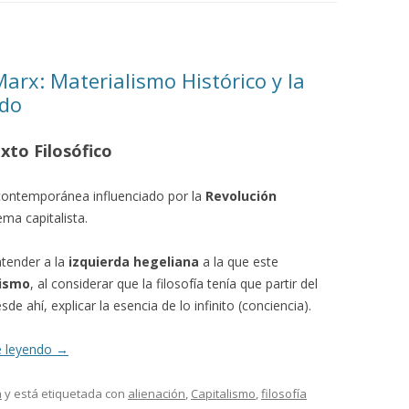
arx: Materialismo Histórico y la
ado
to Filosófico
 contemporánea influenciado por la
Revolución
ema capitalista.
atender a la
izquierda hegeliana
a la que este
lismo
, al considerar que la filosofía tenía que partir del
de ahí, explicar la esencia de lo infinito (conciencia).
e leyendo
→
a
y está etiquetada con
alienación
,
Capitalismo
,
filosofía