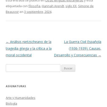
Esta entrada se publicó en
Otras lenguas extranjeras
y está
etiquetada con
filosofia
,
Hannah Arendt
,
siglo XX
,
Simone de
Beauvoir
en
3 septiembre, 2024
.
Navegación
←
Análisis nietzscheano de la
La Guerra Civil Española
de
tragedia griega y la crítica a la
(1936-1939): Causas,
entradas
moral occidental
Desarrollo y Consecuencias
→
Buscar:
ASIGNATURAS
Arte y Humanidades
Biología