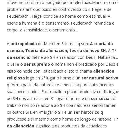
movemento obreiro apoyado por intelectuais.Marx tratou o
problema antropolóxico en controversia có d Hegel e de
Feuderbach , Hegel concibe ao home como espiritual. A
esencia humana é o pensamento. Feuderbach reivindica o
corpo, a sensibilidade, o sentimiento…
A
antropoloxía
de Marx ten 3 temas q son:
A teoría da
esencia, Teoría da alienación, teoría do novo SH.
A
Tª
da esencia:
define ao SH en relación con Deus, Natureza…
o SH e o
ser supremo
o home non é predicado por Deus e
nisto coincide con Feuderbach e isto o chama
alienacion
religiosa
logo en 2° lugar o home e un
ser natural activo
q forma parte da natureza e a necesita para satisfacer a s
suas necesidades. É o traballo a praxe productiva q distingue
ao SH dos animais , en 3° lugar o home é un
ser social,
o
traballo non só relaciona ao SH coa natureza senón tamén
cn outros SH, en 4° lugar o SH e un
ser histórico
q
producese a si mesmo como home ao longo da historia.
Tª
da alienación
significa q os productos da actividades