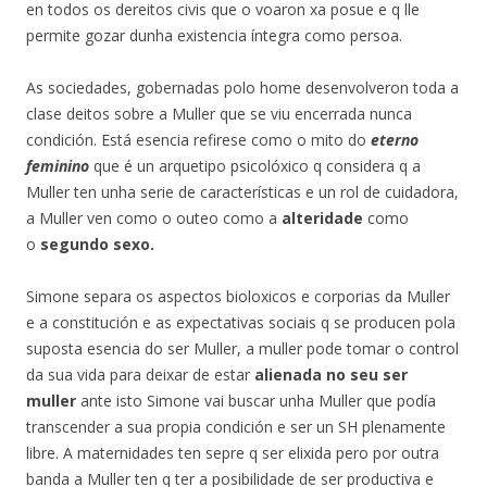
en todos os dereitos civis que o voaron xa posue e q lle
permite gozar dunha existencia íntegra como persoa.
As sociedades, gobernadas polo home desenvolveron toda a
clase deitos sobre a Muller que se viu encerrada nunca
condición. Está esencia refirese como o mito do
eterno
feminino
que é un arquetipo psicolóxico q considera q a
Muller ten unha serie de características e un rol de cuidadora,
a Muller ven como o outeo como a
alteridade
como
o
segundo sexo.
Simone separa os aspectos bioloxicos e corporias da Muller
e a constitución e as expectativas sociais q se producen pola
suposta esencia do ser Muller, a muller pode tomar o control
da sua vida para deixar de estar
alienada no seu ser
muller
ante isto Simone vai buscar unha Muller que podía
transcender a sua propia condición e ser un SH plenamente
libre. A maternidades ten sepre q ser elixida pero por outra
banda a Muller ten q ter a posibilidade de ser productiva e