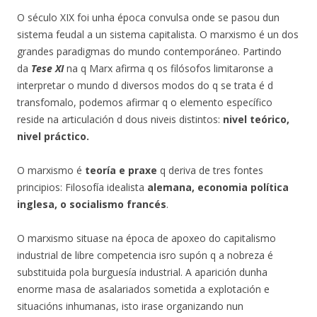
O século XIX foi unha época convulsa onde se pasou dun
sistema feudal a un sistema capitalista. O marxismo é un dos
grandes paradigmas do mundo contemporáneo. Partindo
da
Tese XI
na q Marx afirma q os filósofos limitaronse a
interpretar o mundo d diversos modos do q se trata é d
transfomalo, podemos afirmar q o elemento específico
reside na articulación d dous niveis distintos:
nivel teórico,
nivel práctico.
O marxismo é
teoría e praxe
q deriva de tres fontes
principios: Filosofía idealista
alemana,
economia política
inglesa, o socialismo francés
.
O marxismo situase na época de apoxeo do capitalismo
industrial de libre competencia isro supón q a nobreza é
substituida pola burguesía industrial. A aparición dunha
enorme masa de asalariados sometida a explotación e
situacións inhumanas, isto irase organizando nun