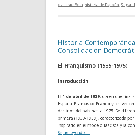
civil española
,
historia de España
,
Segund
Historia Contemporánea d
Consolidación Democrát
El Franquismo (1939-1975)
Introducción
El
1 de abril de 1939
, día en que finali
España:
Francisco Franco
y los venced
destinos del país hasta 1975. Se difere
primera (1939-1959), caracterizada por
inspirado en el modelo fascista y la co
Sigue leyendo
→