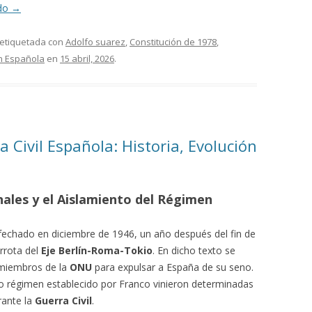
ndo
→
 etiquetada con
Adolfo suarez
,
Constitución de 1978
,
n Española
en
15 abril, 2026
.
a Civil Española: Historia, Evolución
nales y el Aislamiento del Régimen
 fechado en diciembre de 1946, un año después del fin de
errota del
Eje Berlín-Roma-Tokio
. En dicho texto se
 miembros de la
ONU
para expulsar a España de su seno.
vo régimen establecido por Franco vinieron determinadas
rante la
Guerra Civil
.