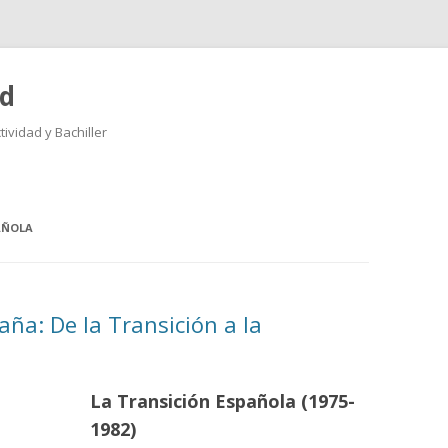
ad
ividad y Bachiller
Saltar
al
contenido
AÑOLA
aña: De la Transición a la
La Transición Española (1975-
1982)