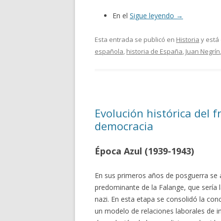
En el
Sigue leyendo
→
Esta entrada se publicó en
Historia
y está
española
,
historia de España
,
Juan Negrín
Evolución histórica del f
democracia
Época Azul (1939-1943)
En sus primeros años de posguerra se ad
predominante de la Falange, que sería 
nazi. En esta etapa se consolidó la co
un modelo de relaciones laborales de in