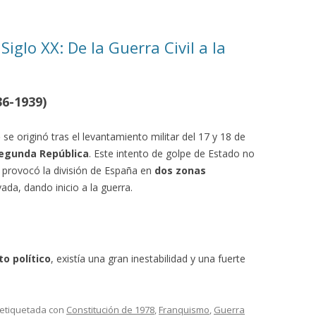
Siglo XX: De la Guerra Civil a la
36-1939)
)
se originó tras el levantamiento militar del 17 y 18 de
egunda República
. Este intento de golpe de Estado no
e provocó la división de España en
dos zonas
vada, dando inicio a la guerra.
o político
, existía una gran inestabilidad y una fuerte
 etiquetada con
Constitución de 1978
,
Franquismo
,
Guerra