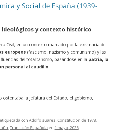
ómica y Social de España (1939-
ideológicos y contexto histórico
rra Civil, en un contexto marcado por la existencia de
ios europeos
(fascismo, nazismo y comunismo) y las
fluencias del totalitarismo, basándose en la
patria, la
n personal al caudillo
.
 ostentaba la jefatura del Estado, el gobierno,
 etiquetada con
Adolfo suarez
,
Constitución de 1978
,
spaña
,
Transición Española
en
1 mayo, 2026
.