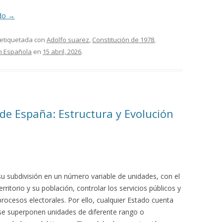
ndo
→
 etiquetada con
Adolfo suarez
,
Constitución de 1978
,
n Española
en
15 abril, 2026
.
 de España: Estructura y Evolución
u subdivisión en un número variable de unidades, con el
rritorio y su población, controlar los servicios públicos y
 procesos electorales. Por ello, cualquier Estado cuenta
e se superponen unidades de diferente rango o