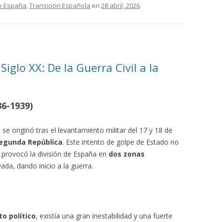
de España
,
Transición Española
en
28 abril, 2026
.
Siglo XX: De la Guerra Civil a la
36-1939)
)
se originó tras el levantamiento militar del 17 y 18 de
egunda República
. Este intento de golpe de Estado no
e provocó la división de España en
dos zonas
vada, dando inicio a la guerra.
o político
, existía una gran inestabilidad y una fuerte