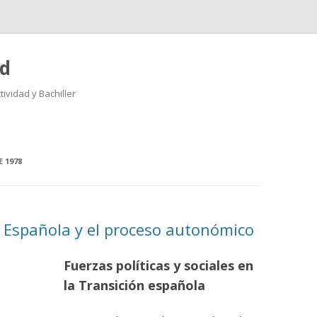
ad
ividad y Bachiller
Saltar
al
contenido
 1978
n Española y el proceso autonómico
Fuerzas políticas y sociales en
la Transición española