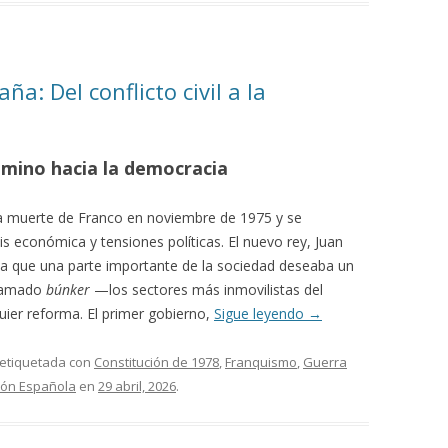
ña: Del conflicto civil a la
amino hacia la democracia
a muerte de Franco en noviembre de 1975 y se
is económica y tensiones políticas. El nuevo rey, Juan
, ya que una parte importante de la sociedad deseaba un
llamado
búnker
—los sectores más inmovilistas del
ier reforma. El primer gobierno,
Sigue leyendo
→
 etiquetada con
Constitución de 1978
,
Franquismo
,
Guerra
ión Española
en
29 abril, 2026
.