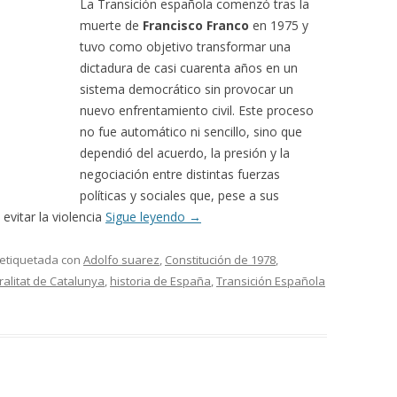
La Transición española comenzó tras la
muerte de
Francisco Franco
en 1975 y
tuvo como objetivo transformar una
dictadura de casi cuarenta años en un
sistema democrático sin provocar un
nuevo enfrentamiento civil. Este proceso
no fue automático ni sencillo, sino que
dependió del acuerdo, la presión y la
negociación entre distintas fuerzas
políticas y sociales que, pese a sus
evitar la violencia
Sigue leyendo
→
 etiquetada con
Adolfo suarez
,
Constitución de 1978
,
alitat de Catalunya
,
historia de España
,
Transición Española