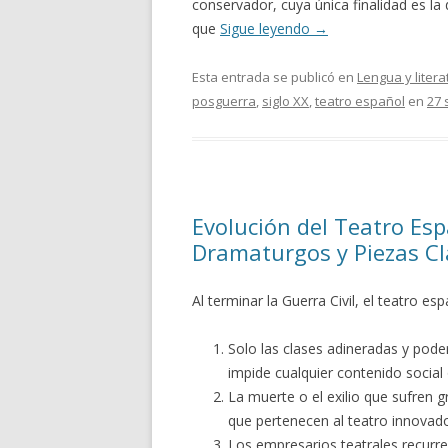
conservador, cuya única finalidad es la 
que
Sigue leyendo
→
Esta entrada se publicó en
Lengua y litera
posguerra
,
siglo XX
,
teatro español
en
27 
Evolución del Teatro Esp
Dramaturgos y Piezas Cl
Al terminar la Guerra Civil, el teatro e
Solo las clases adineradas y pode
impide cualquier contenido social o
La muerte o el exilio que sufren g
que pertenecen al teatro innovador 
Los empresarios teatrales recurre