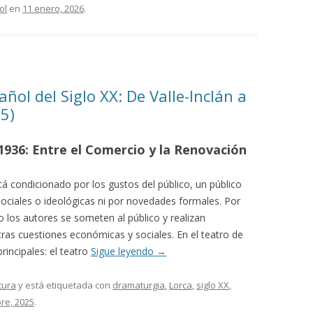
ol
en
11 enero, 2026
.
ñol del Siglo XX: De Valle-Inclán a
5)
1936: Entre el Comercio y la Renovación
tá condicionado por los gustos del público, un público
ociales o ideológicas ni por novedades formales. Por
 los autores se someten al público y realizan
tras cuestiones económicas y sociales. En el teatro de
rincipales: el teatro
Sigue leyendo
→
tura
y está etiquetada con
dramaturgia
,
Lorca
,
siglo XX
,
re, 2025
.