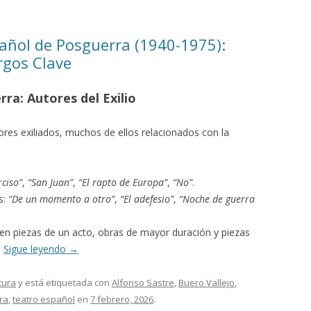
pañol de Posguerra (1940-1975):
gos Clave
ra: Autores del Exilio
tores exiliados, muchos de ellos relacionados con la
ciso”
,
“San Juan”
,
“El rapto de Europa”
,
“No”
.
s:
“De un momento a otro”
,
“El adefesio”
,
“Noche de guerra
 en piezas de un acto, obras de mayor duración y piezas
:
Sigue leyendo
→
tura
y está etiquetada con
Alfonso Sastre
,
Buero Vallejo
,
ra
,
teatro español
en
7 febrero, 2026
.