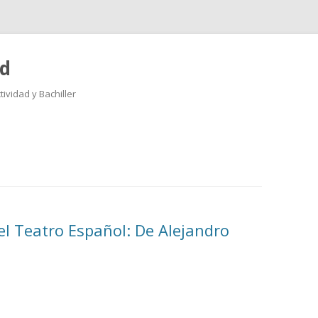
ad
ividad y Bachiller
Saltar
al
contenido
l Teatro Español: De Alejandro