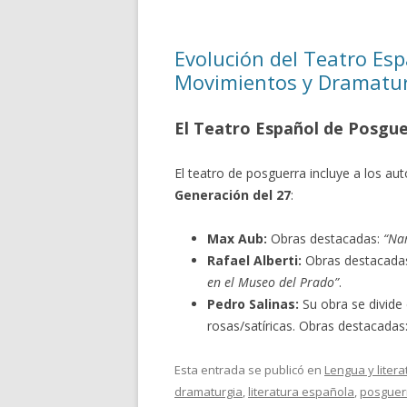
Evolución del Teatro Es
Movimientos y Dramatur
El Teatro Español de Posguer
El teatro de posguerra incluye a los au
Generación del 27
:
Max Aub:
Obras destacadas:
“Nar
Rafael Alberti:
Obras destacada
en el Museo del Prado”
.
Pedro Salinas:
Su obra se divide
rosas/satíricas. Obras destacadas
Esta entrada se publicó en
Lengua y litera
dramaturgia
,
literatura española
,
posguer