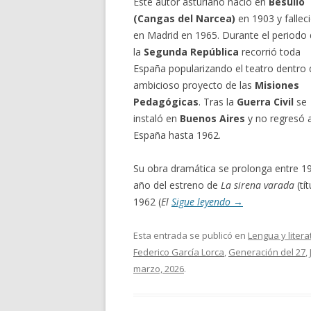
Este autor asturiano nació en
Besullo
(Cangas del Narcea)
en 1903 y fallec
en Madrid en 1965. Durante el periodo
la
Segunda República
recorrió toda
España popularizando el teatro dentro 
ambicioso proyecto de las
Misiones
Pedagógicas
. Tras la
Guerra Civil
se
instaló en
Buenos Aires
y no regresó 
España hasta 1962.
Su obra dramática se prolonga entre 1
año del estreno de
La sirena varada
(tí
1962 (
El
Sigue leyendo
→
Esta entrada se publicó en
Lengua y litera
Federico García Lorca
,
Generación del 27
,
marzo, 2026
.