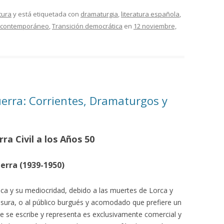
tura
y está etiquetada con
dramaturgia
,
literatura española
,
 contemporáneo
,
Transición democrática
en
12 noviembre,
erra: Corrientes, Dramaturgos y
ra Civil a los Años 50
erra (1939-1950)
stica y su mediocridad, debido a las muertes de Lorca y
censura, o al público burgués y acomodado que prefiere un
 que se escribe y representa es exclusivamente comercial y