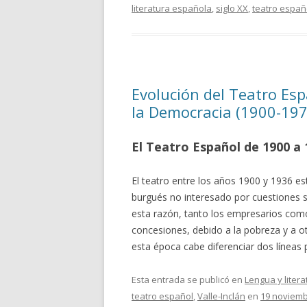
literatura española
,
siglo XX
,
teatro españ
Evolución del Teatro Espa
la Democracia (1900-197
El Teatro Español de 1900 a 
El teatro entre los años 1900 y 1936 es
burgués no interesado por cuestiones s
esta razón, tanto los empresarios como
concesiones, debido a la pobreza y a o
esta época cabe diferenciar dos líneas p
Esta entrada se publicó en
Lengua y litera
teatro español
,
Valle-Inclán
en
19 noviemb