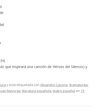
ió
 de
del
a
934,
tulo que inspirará una canción de Héroes del Silencio) y
tura
y está etiquetada con
Alejandro Casona
,
dramaturgia
,
Juan Mayorga
,
literatura española
,
teatro español
en
13