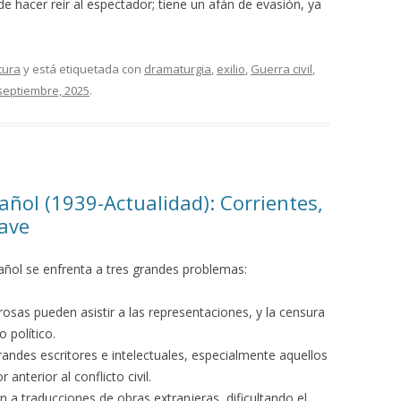
de hacer reír al espectador; tiene un afán de evasión, ya
tura
y está etiquetada con
dramaturgia
,
exilio
,
Guerra civil
,
septiembre, 2025
.
añol (1939-Actualidad): Corrientes,
ave
spañol se enfrenta a tres grandes problemas:
rosas pueden asistir a las representaciones, y la censura
 político.
randes escritores e intelectuales, especialmente aquellos
anterior al conflicto civil.
n a traducciones de obras extranjeras, dificultando el