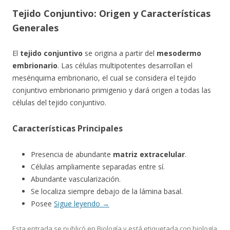
Tejido Conjuntivo: Origen y Características
Generales
El
tejido conjuntivo
se origina a partir del
mesodermo
embrionario
. Las células multipotentes desarrollan el
mesénquima embrionario, el cual se considera el tejido
conjuntivo embrionario primigenio y dará origen a todas las
células del tejido conjuntivo.
Características Principales
Presencia de abundante
matriz extracelular
.
Células ampliamente separadas entre sí.
Abundante vascularización.
Se localiza siempre debajo de la lámina basal.
Posee
Sigue leyendo
→
Esta entrada se publicó en
Biología
y está etiquetada con
biología