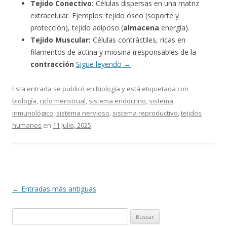
Tejido Conectivo:
Células dispersas en una matriz
extracelular. Ejemplos: tejido óseo (soporte y
protección), tejido adiposo (
almacena
energía).
Tejido Muscular:
Células contráctiles, ricas en
filamentos de actina y miosina (responsables de la
contracción
Sigue leyendo
→
Esta entrada se publicó en
Biología
y está etiquetada con
biología
,
ciclo menstrual
,
sistema endocrino
,
sistema
inmunológico
,
sistema nervioso
,
sistema reproductivo
,
tejidos
humanos
en
11 julio, 2025
.
Navegación
←
Entradas más antiguas
de
Buscar:
entradas