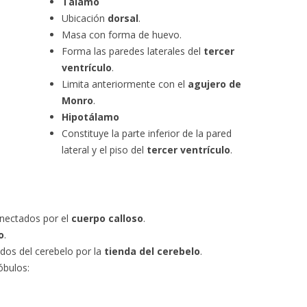
Tálamo
Ubicación
dorsal
.
Masa con forma de huevo.
Forma las paredes laterales del
tercer
ventrículo
.
Limita anteriormente con el
agujero de
Monro
.
Hipotálamo
Constituye la parte inferior de la pared
lateral y el piso del
tercer ventrículo
.
nectados por el
cuerpo calloso
.
o
.
dos del cerebelo por la
tienda del cerebelo
.
óbulos: