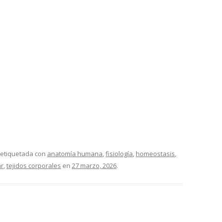
 etiquetada con
anatomía humana
,
fisiología
,
homeostasis
,
ar
,
tejidos corporales
en
27 marzo, 2026
.