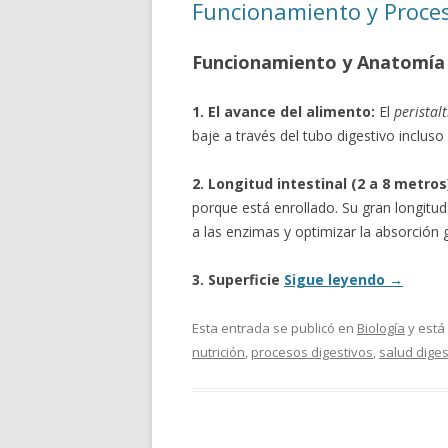
Funcionamiento y Proce
Funcionamiento y Anatomía 
1. El avance del alimento:
El
peristal
baje a través del tubo digestivo incluso
2. Longitud intestinal (2 a 8 metros
porque está enrollado. Su gran longitu
a las enzimas y optimizar la absorción
3. Superficie
Sigue leyendo
→
Esta entrada se publicó en
Biología
y está
nutrición
,
procesos digestivos
,
salud diges