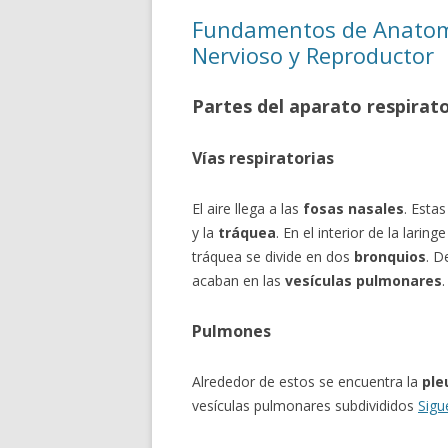
Fundamentos de Anatomí
Nervioso y Reproductor
Partes del aparato respirat
Vías respiratorias
El aire llega a las
fosas nasales
. Esta
y la
tráquea
. En el interior de la larin
tráquea se divide en dos
bronquios
. D
acaban en las
vesículas pulmonares
.
Pulmones
Alrededor de estos se encuentra la
ple
vesículas pulmonares subdivididos
Sigu