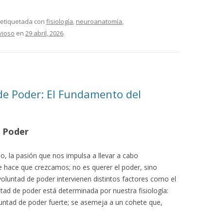
 etiquetada con
fisiología
,
neuroanatomía
,
vioso
en
29 abril, 2026
.
 de Poder: El Fundamento del
e Poder
o, la pasión que nos impulsa a llevar a cabo
e hace que crezcamos; no es querer el poder, sino
voluntad de poder intervienen distintos factores como el
ntad de poder está determinada por nuestra fisiología:
luntad de poder fuerte; se asemeja a un cohete que,