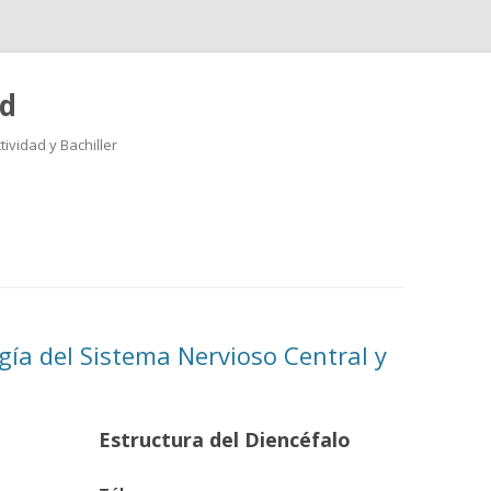
ad
ividad y Bachiller
Saltar
al
contenido
gía del Sistema Nervioso Central y
Estructura del Diencéfalo