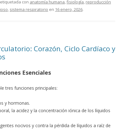
 etiquetada con
anatomía humana
,
fisiología
,
reproducción
ioso
,
sistema respiratorio
en
16 enero, 2026
.
rculatorio: Corazón, Ciclo Cardíaco y
os
nciones Esenciales
e tres funciones principales:
os y hormonas.
ral, la acidez y la concentración iónica de los líquidos
gentes nocivos y contra la pérdida de líquidos a raíz de