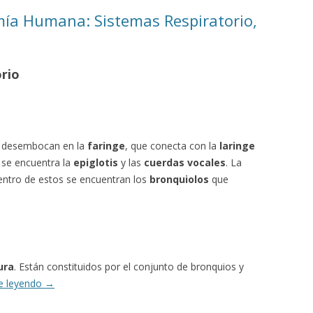
a Humana: Sistemas Respiratorio,
orio
s desembocan en la
faringe
, que conecta con la
laringe
ge se encuentra la
epiglotis
y las
cuerdas vocales
. La
entro de estos se encuentran los
bronquiolos
que
ura
. Están constituidos por el conjunto de bronquios y
e leyendo
→