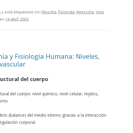
a
y está etiquetada con
filosofia
,
fisiología
,
Nietzsche
,
Vida
en
14 abril, 2026
.
a y Fisiología Humana: Niveles,
ovascular
uctural del cuerpo
ural del cuerpo: nivel químico, nivel celular, tejidos,
ismo.
ibrio (balance) del medio interno gracias a la interacción
egulación corporal.