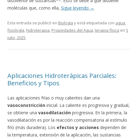
disolvente de sustancias**. Esto se debe a que disuelve
moléculas que, como ella,
Sigue leyendo
→
Esta entrada se publicó en
Biología
y está etiquetada con
agua
,
fisiología
,
hidroterapia
,
Propiedades del Agua
,
terapia física
en
5
julio, 2025
.
Aplicaciones Hidroterápicas Parciales:
Beneficios y Tipos
Las aplicaciones frías o muy calientes dan una
vasoconstricción
inicial. La caliente es progresiva y gradual,
se obtiene una
vasodilatación
progresiva. En la primera, la
vasodilatación es por la reacción compensatoria al estímulo
frío (más duradera). Los
efectos y acciones
dependen de:
la temperatura, extensión de la aplicación, las sustancias