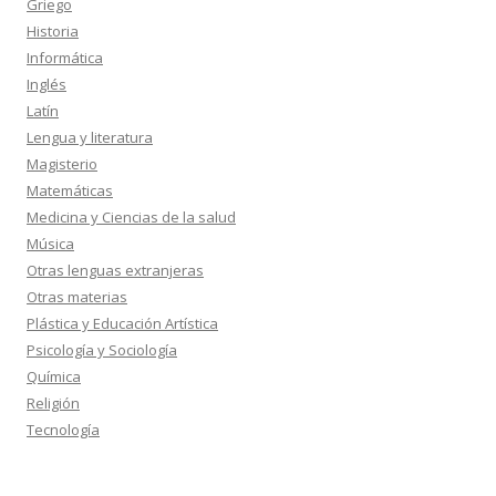
Griego
Historia
Informática
Inglés
Latín
Lengua y literatura
Magisterio
Matemáticas
Medicina y Ciencias de la salud
Música
Otras lenguas extranjeras
Otras materias
Plástica y Educación Artística
Psicología y Sociología
Química
Religión
Tecnología