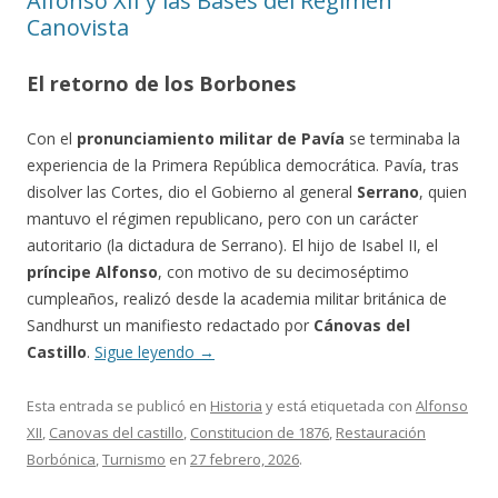
Alfonso XII y las Bases del Régimen
Canovista
El retorno de los Borbones
Con el
pronunciamiento militar de Pavía
se terminaba la
experiencia de la Primera República democrática. Pavía, tras
disolver las Cortes, dio el Gobierno al general
Serrano
, quien
mantuvo el régimen republicano, pero con un carácter
autoritario (la dictadura de Serrano). El hijo de Isabel II, el
príncipe Alfonso
, con motivo de su decimoséptimo
cumpleaños, realizó desde la academia militar británica de
Sandhurst un manifiesto redactado por
Cánovas del
Castillo
.
Sigue leyendo
→
Esta entrada se publicó en
Historia
y está etiquetada con
Alfonso
XII
,
Canovas del castillo
,
Constitucion de 1876
,
Restauración
Borbónica
,
Turnismo
en
27 febrero, 2026
.