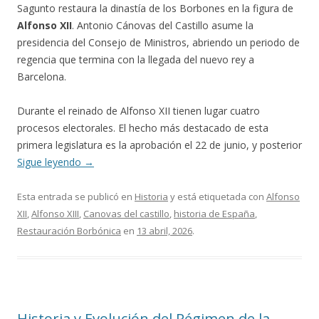
Sagunto restaura la dinastía de los Borbones en la figura de
Alfonso XII
. Antonio Cánovas del Castillo asume la
presidencia del Consejo de Ministros, abriendo un periodo de
regencia que termina con la llegada del nuevo rey a
Barcelona.
Durante el reinado de Alfonso XII tienen lugar cuatro
procesos electorales. El hecho más destacado de esta
primera legislatura es la aprobación el 22 de junio, y posterior
Sigue leyendo
→
Esta entrada se publicó en
Historia
y está etiquetada con
Alfonso
XII
,
Alfonso XIII
,
Canovas del castillo
,
historia de España
,
Restauración Borbónica
en
13 abril, 2026
.
Historia y Evolución del Régimen de la