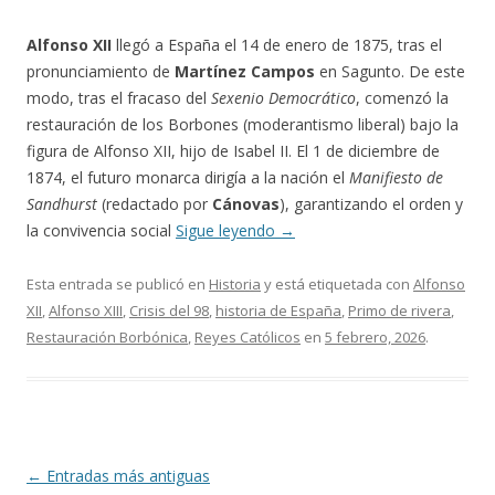
Alfonso XII
llegó a España el 14 de enero de 1875, tras el
pronunciamiento de
Martínez Campos
en Sagunto. De este
modo, tras el fracaso del
Sexenio Democrático
, comenzó la
restauración de los Borbones (moderantismo liberal) bajo la
figura de Alfonso XII, hijo de Isabel II. El 1 de diciembre de
1874, el futuro monarca dirigía a la nación el
Manifiesto de
Sandhurst
(redactado por
Cánovas
), garantizando el orden y
la convivencia social
Sigue leyendo
→
Esta entrada se publicó en
Historia
y está etiquetada con
Alfonso
XII
,
Alfonso XIII
,
Crisis del 98
,
historia de España
,
Primo de rivera
,
Restauración Borbónica
,
Reyes Católicos
en
5 febrero, 2026
.
Navegación
←
Entradas más antiguas