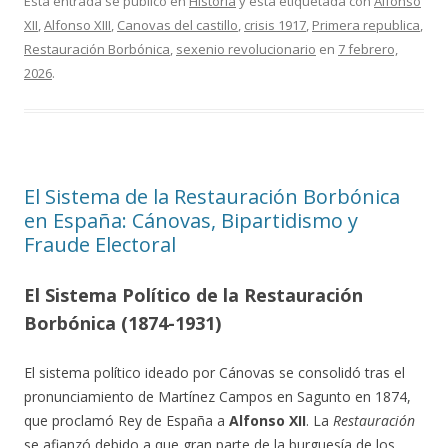
Esta entrada se publicó en
Historia
y está etiquetada con
Alfonso
XII
,
Alfonso XIII
,
Canovas del castillo
,
crisis 1917
,
Primera republica
,
Restauración Borbónica
,
sexenio revolucionario
en
7 febrero,
2026
.
El Sistema de la Restauración Borbónica
en España: Cánovas, Bipartidismo y
Fraude Electoral
El Sistema Político de la Restauración
Borbónica (1874-1931)
El sistema político ideado por Cánovas se consolidó tras el
pronunciamiento de Martínez Campos en Sagunto en 1874,
que proclamó Rey de España a
Alfonso XII
. La
Restauración
se afianzó debido a que gran parte de la burguesía de los