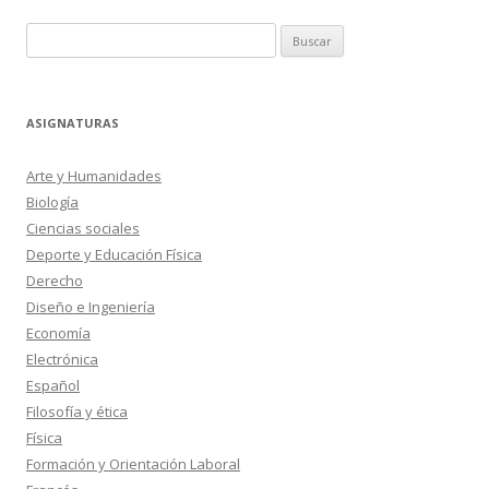
de
Buscar:
entradas
ASIGNATURAS
Arte y Humanidades
Biología
Ciencias sociales
Deporte y Educación Física
Derecho
Diseño e Ingeniería
Economía
Electrónica
Español
Filosofía y ética
Física
Formación y Orientación Laboral