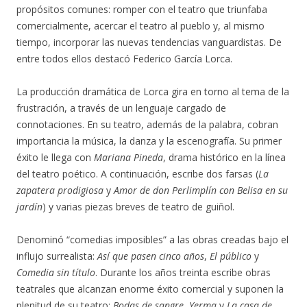
propósitos comunes: romper con el teatro que triunfaba
comercialmente, acercar el teatro al pueblo y, al mismo
tiempo, incorporar las nuevas tendencias vanguardistas. De
entre todos ellos destacó Federico García Lorca.
La producción dramática de Lorca gira en torno al tema de la
frustración, a través de un lenguaje cargado de
connotaciones. En su teatro, además de la palabra, cobran
importancia la música, la danza y la escenografía. Su primer
éxito le llega con
Mariana Pineda
, drama histórico en la línea
del teatro poético. A continuación, escribe dos farsas (
La
zapatera prodigiosa
y
Amor de don Perlimplín con Belisa en su
jardín
) y varias piezas breves de teatro de guiñol.
Denominó “comedias imposibles” a las obras creadas bajo el
influjo surrealista:
Así que pasen cinco años
,
El público
y
Comedia sin título
. Durante los años treinta escribe obras
teatrales que alcanzan enorme éxito comercial y suponen la
plenitud de su teatro:
Bodas de sangre
,
Yerma
y
La casa de