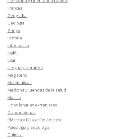
Formación y Orientación Laboral
Francés
Geografía
Geología
Griego
Historia
Informática
Inglés
Latín
Lengua y literatura
Magisterio
Matemáticas
Medicina y Ciencias de la salud
Música
Otras lenguas extranjeras
Otras materias
Plástica y Educación Artística
Psicología y Sociología
Química