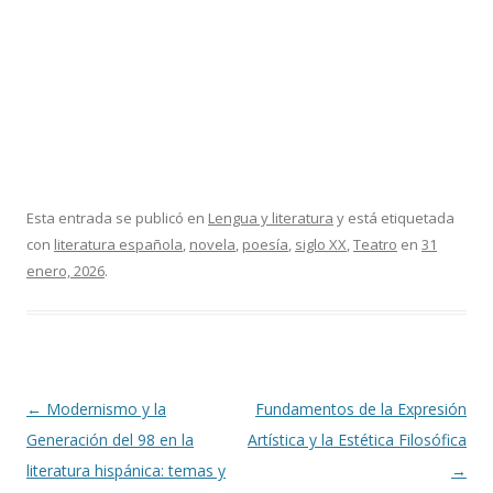
Esta entrada se publicó en
Lengua y literatura
y está etiquetada
con
literatura española
,
novela
,
poesía
,
siglo XX
,
Teatro
en
31
enero, 2026
.
Navegación
←
Modernismo y la
Fundamentos de la Expresión
de
Generación del 98 en la
Artística y la Estética Filosófica
entradas
literatura hispánica: temas y
→