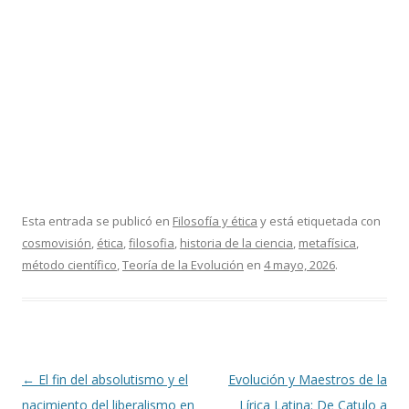
Esta entrada se publicó en
Filosofía y ética
y está etiquetada con
cosmovisión
,
ética
,
filosofia
,
historia de la ciencia
,
metafísica
,
método científico
,
Teoría de la Evolución
en
4 mayo, 2026
.
Navegación
←
El fin del absolutismo y el
Evolución y Maestros de la
de
nacimiento del liberalismo en
Lírica Latina: De Catulo a