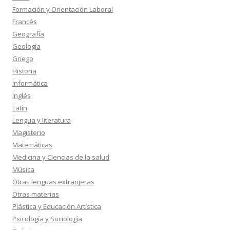
Formación y Orientación Laboral
Francés
Geografía
Geología
Griego
Historia
Informática
Inglés
Latín
Lengua y literatura
Magisterio
Matemáticas
Medicina y Ciencias de la salud
Música
Otras lenguas extranjeras
Otras materias
Plástica y Educación Artística
Psicología y Sociología