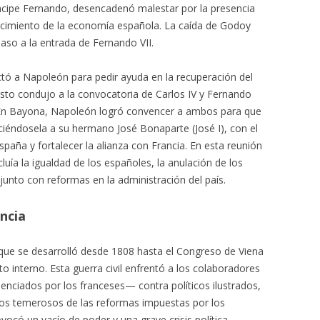
ríncipe Fernando, desencadenó malestar por la presencia
recimiento de la economía española. La caída de Godoy
paso a la entrada de Fernando VII.
actó a Napoleón para pedir ayuda en la recuperación del
Esto condujo a la convocatoria de Carlos IV y Fernando
 En Bayona, Napoleón logró convencer a ambos para que
ciéndosela a su hermano José Bonaparte (José I), con el
aña y fortalecer la alianza con Francia. En esta reunión
cluía la igualdad de los españoles, la anulación de los
 junto con reformas en la administración del país.
ncia
que se desarrolló desde 1808 hasta el Congreso de Viena
to interno. Esta guerra civil enfrentó a los colaboradores
uenciados por los franceses— contra políticos ilustrados,
odos temerosos de las reformas impuestas por los
ocó un vacío de poder y una grave crisis política,