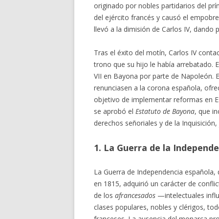
originado por nobles partidarios del p
del ejército francés y causó el empob
llevó a la dimisión de Carlos IV, dando 
Tras el éxito del motín, Carlos IV cont
trono que su hijo le había arrebatado. 
VII en Bayona por parte de Napoleón.
renunciasen a la corona española, ofre
objetivo de implementar reformas en Esp
se aprobó el
Estatuto de Bayona
, que in
derechos señoriales y de la Inquisición,
1. La Guerra de la Independe
La Guerra de Independencia española, 
en 1815, adquirió un carácter de conflic
de los
afrancesados
—intelectuales infl
clases populares, nobles y clérigos, t
franceses. La ausencia del monarca prov