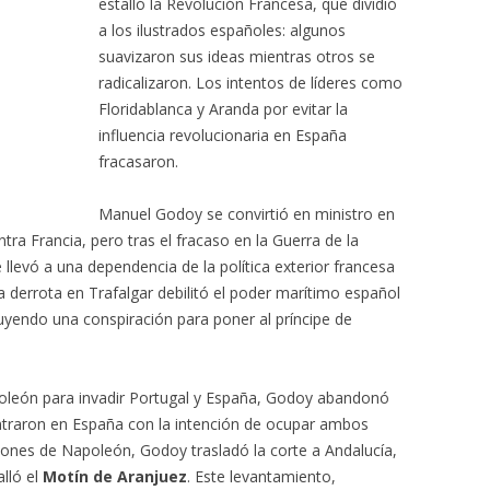
estalló la Revolución Francesa, que dividió
a los ilustrados españoles: algunos
suavizaron sus ideas mientras otros se
radicalizaron. Los intentos de líderes como
Floridablanca y Aranda por evitar la
influencia revolucionaria en España
fracasaron.
Manuel Godoy se convirtió
en ministro en
ra Francia, pero tras el fracaso en la Guerra de la
 llevó a una dependencia de la política exterior francesa
 derrota en Trafalgar debilitó el poder marítimo español
luyendo una conspiración para poner al príncipe de
poleón para invadir Portugal y España, Godoy abandonó
entraron en España con la intención de ocupar ambos
ciones de Napoleón, Godoy trasladó la corte a Andalucía,
alló el
Motín de Aranjuez
. Este levantamiento,