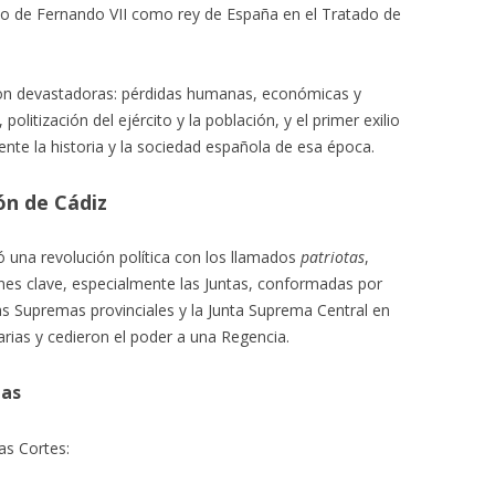
nto de Fernando VII como rey de España en el Tratado de
ron devastadoras: pérdidas humanas, económicas y
 politización del ejército y la población, y el primer exilio
te la historia y la sociedad española de esa época.
ón de Cádiz
ó una revolución política con los llamados
patriotas
,
ones clave, especialmente las Juntas, conformadas por
ntas Supremas provinciales y la Junta Suprema Central en
rias y cedieron el poder a una Regencia.
mas
as Cortes: