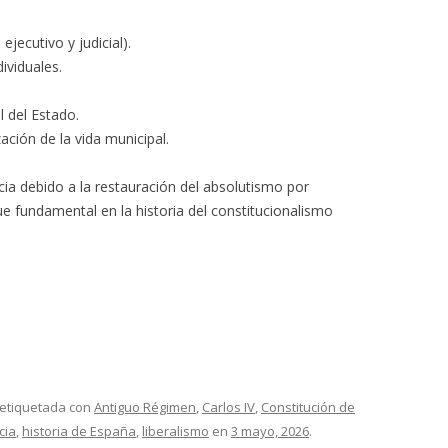
 ejecutivo y judicial).
ividuales.
l del Estado.
ación de la vida municipal.
ia debido a la restauración del absolutismo por
ue fundamental en la historia del constitucionalismo
 etiquetada con
Antiguo Régimen
,
Carlos IV
,
Constitución de
cia
,
historia de España
,
liberalismo
en
3 mayo, 2026
.