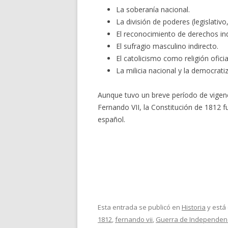
La soberanía nacional.
La división de poderes (legislativo,
El reconocimiento de derechos ind
El sufragio masculino indirecto.
El catolicismo como religión oficia
La milicia nacional y la democratiz
Aunque tuvo un breve período de vigenc
Fernando VII, la Constitución de 1812 f
español.
Esta entrada se publicó en
Historia
y está
1812
,
fernando vii
,
Guerra de Independen