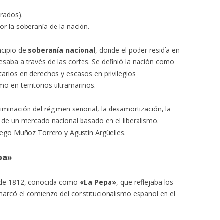
trados).
or la soberanía de la nación.
ncipio de
soberanía nacional
, donde el poder residía en
esaba a través de las cortes. Se definió la nación como
itarios en derechos y escasos en privilegios
o en territorios ultramarinos.
iminación del régimen señorial, la desamortización, la
ón de un mercado nacional basado en el liberalismo.
iego Muñoz Torrero y Agustín Argüelles.
epa»
n de 1812, conocida como
«La Pepa»
, que reflejaba los
 marcó el comienzo del constitucionalismo español en el