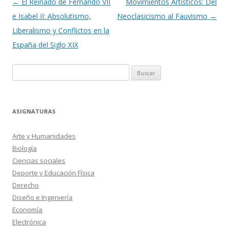
Navegación
←
El Reinado de Fernando VII
Movimientos Artísticos: Del
de
e Isabel II: Absolutismo,
Neoclasicismo al Fauvismo
→
entradas
Liberalismo y Conflictos en la
España del Siglo XIX
Buscar:
ASIGNATURAS
Arte y Humanidades
Biología
Ciencias sociales
Deporte y Educación Física
Derecho
Diseño e Ingeniería
Economía
Electrónica