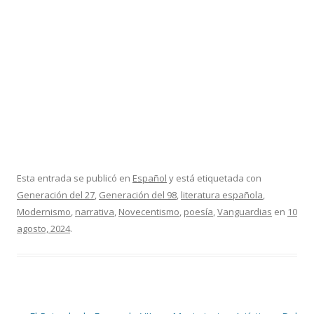
Esta entrada se publicó en
Español
y está etiquetada con
Generación del 27
,
Generación del 98
,
literatura española
,
Modernismo
,
narrativa
,
Novecentismo
,
poesía
,
Vanguardias
en
10
agosto, 2024
.