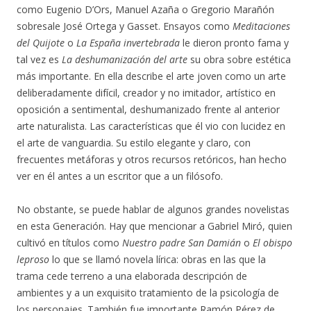
como Eugenio D’Ors, Manuel Azaña o Gregorio Marañón
sobresale José Ortega y Gasset. Ensayos como
Meditaciones
del Quijote
o
La España invertebrada
le dieron pronto fama y
tal vez es
La deshumanización del arte
su obra sobre estética
más importante. En ella describe el arte joven como un arte
deliberadamente difícil, creador y no imitador, artístico en
oposición a sentimental, deshumanizado frente al anterior
arte naturalista. Las características que él vio con lucidez en
el arte de vanguardia. Su estilo elegante y claro, con
frecuentes metáforas y otros recursos retóricos, han hecho
ver en él antes a un escritor que a un filósofo.
No obstante, se puede hablar de algunos grandes novelistas
en esta Generación. Hay que mencionar a Gabriel Miró, quien
cultivó en títulos como
Nuestro padre San Damián
o
El obispo
leproso
lo que se llamó novela lírica: obras en las que la
trama cede terreno a una elaborada descripción de
ambientes y a un exquisito tratamiento de la psicología de
los personajes. También fue importante Ramón Pérez de