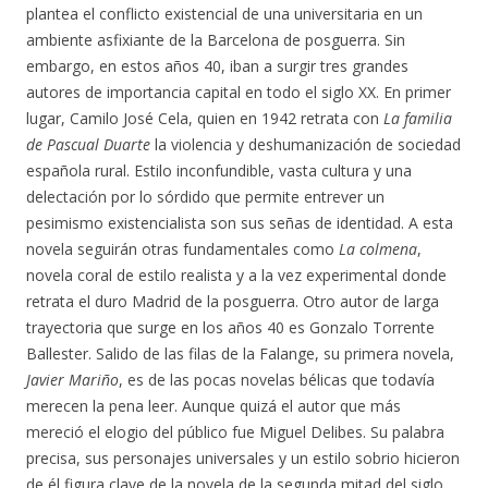
plantea el conflicto existencial de una universitaria en un
ambiente asfixiante de la Barcelona de posguerra. Sin
embargo, en estos años 40, iban a surgir tres grandes
autores de importancia capital en todo el siglo XX. En primer
lugar, Camilo José Cela, quien en 1942 retrata con
La familia
de Pascual Duarte
la violencia y deshumanización de sociedad
española rural. Estilo inconfundible, vasta cultura y una
delectación por lo sórdido que permite entrever un
pesimismo existencialista son sus señas de identidad. A esta
novela seguirán otras fundamentales como
La colmena
,
novela coral de estilo realista y a la vez experimental donde
retrata el duro Madrid de la posguerra. Otro autor de larga
trayectoria que surge en los años 40 es Gonzalo Torrente
Ballester. Salido de las filas de la Falange, su primera novela,
Javier Mariño
, es de las pocas novelas bélicas que todavía
merecen la pena leer. Aunque quizá el autor que más
mereció el elogio del público fue Miguel Delibes. Su palabra
precisa, sus personajes universales y un estilo sobrio hicieron
de él figura clave de la novela de la segunda mitad del siglo