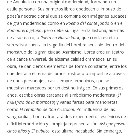
de Andalucía con una original modernidad, formando un
estilo personal. Sus primeros libros obedecen al impuso de
poesía neotradicional que se combina con imágenes audaces
de gran modernidad como en
Poema del cante jondo
o en el
Romancero gitano
, pero debe su lugar en la historia, además
de a su teatro, a
Poeta en Nueva York
, que con la estética
surrealista cuenta la tragedia del hombre sensible dentro del
monstruo de la gran ciudad. Asimismo, Lorca crea un teatro
de alcance universal, de altísima calidad dramática. En su
obra, se dan ciertos elementos de forma constante, entre los
que destaca el tema del amor frustrado o imposible a través
de unos personajes, casi siempre femeninos, que se
muestran marcados por un destino trágico. En sus primeros
años, escribe obras cercanas al simbolismo modernista (
El
maleficio de la mariposa
) y varias farsas para marionetas
como
El retablillo de Don Cristóbal
. Por influencia de las
vanguardias, Lorca afrontará dos experimentos escénicos de
difícil interpretación y compleja representación:
Así que pasen
cinco años
y
El público
, esta última inacabada. Sin embargo,