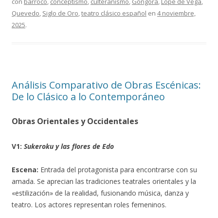
con
barroco
,
conceptismo
,
culteranismo
,
Góngora
,
Lope de Vega
,
Quevedo
,
Siglo de Oro
,
teatro clásico español
en
4 noviembre,
2025
.
Análisis Comparativo de Obras Escénicas:
De lo Clásico a lo Contemporáneo
Obras Orientales y Occidentales
V1:
Sukeroku y las flores de Edo
Escena:
Entrada del protagonista para encontrarse con su
amada. Se aprecian las tradiciones teatrales orientales y la
«estilización» de la realidad, fusionando música, danza y
teatro. Los actores representan roles femeninos.