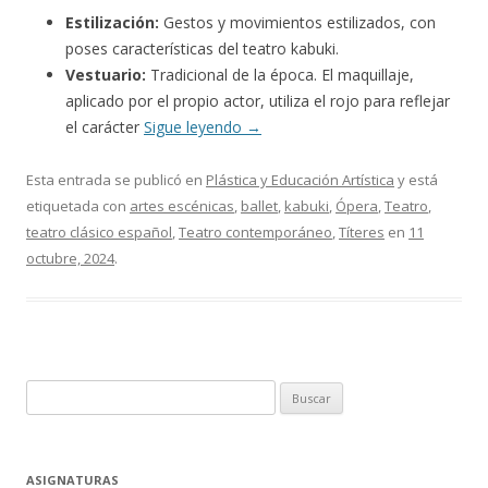
Estilización:
Gestos y movimientos estilizados, con
poses características del teatro kabuki.
Vestuario:
Tradicional de la época. El maquillaje,
aplicado por el propio actor, utiliza el rojo para reflejar
el carácter
Sigue leyendo
→
Esta entrada se publicó en
Plástica y Educación Artística
y está
etiquetada con
artes escénicas
,
ballet
,
kabuki
,
Ópera
,
Teatro
,
teatro clásico español
,
Teatro contemporáneo
,
Títeres
en
11
octubre, 2024
.
Buscar:
ASIGNATURAS