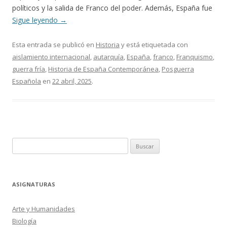
políticos y la salida de Franco del poder. Además, España fue
Sigue leyendo
→
Esta entrada se publicó en
Historia
y está etiquetada con
aislamiento internacional
,
autarquía
,
España
,
franco
,
Franquismo
,
guerra fría
,
Historia de España Contemporánea
,
Posguerra
Española
en
22 abril, 2025
.
Buscar:
ASIGNATURAS
Arte y Humanidades
Biología