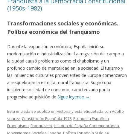
Franquista a la Democracia Constitucional
(1950s-1982)
Transformaciones sociales y económicas.
Política económica del franquismo
Durante la expansión económica, España inició su
modernización e industrialización. La migración del campo a
la ciudad causó problemas como el chabolismo y un
profundo cambio de mentalidad en la sociedad. El turismo y
las influencias culturales provenientes de Europa comenzaron
a resquebrajar la estricta moral franquista. Surgió una
incipiente sociedad de consumo, caracterizada por la
progresiva adquisición de
Sigue leyendo
→
Esta entrada se publicó en
Historia
y está etiquetada con
Adolfo
suarez
,
Constitución Española 1978
,
Economía Española
Franquismo
,
Franquismo
,
Historia de España Contemporánea
,
Movimientos Sociales España
,
Política Española Siglo XX
,