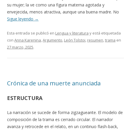
su mujer; la ve como una figura materna agotada y
envejecida, menos atractiva, aunque una buena madre. No
Sigue leyendo
→
Esta entrada se publicó en
Lengua y literatura
y está etiquetada
con
Anna Karenina
,
Argumento
,
León Tolstoi
,
resumen
,
trama
en
27 marzo, 2025
.
Crónica de una muerte anunciada
ESTRUCTURA
La narración se sucede de forma zigzagueante. El modelo de
composición de la trama es cerrado circular. El narrador
avanza y retrocede en el relato, en un continuo flash-back,