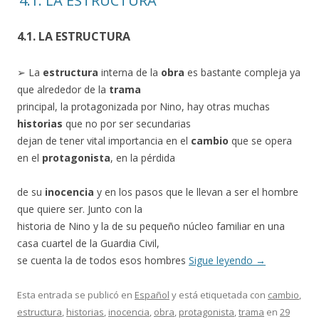
‘4.1. LA ESTRUCTURA’
4.1. LA ESTRUCTURA
➢ La
estructura
interna de la
obra
es bastante compleja ya
que alrededor de la
trama
principal, la protagonizada por Nino, hay otras muchas
historias
que no por ser secundarias
dejan de tener vital importancia en el
cambio
que se opera
en el
protagonista
, en la pérdida
de su
inocencia
y en los pasos que le llevan a ser el hombre
que quiere ser. Junto con la
historia de Nino y la de su pequeño núcleo familiar en una
casa cuartel de la Guardia Civil,
se cuenta la de todos esos hombres
Sigue leyendo
→
Esta entrada se publicó en
Español
y está etiquetada con
cambio
,
estructura
,
historias
,
inocencia
,
obra
,
protagonista
,
trama
en
29