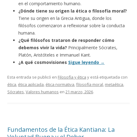
en el comportamiento humano.
¿Dónde tiene su origen la ética o filosofía moral?
Tiene su origen en la Grecia Antigua, donde los
filósofos comenzaron a reflexionar sobre la conducta
humana.
¿Qué filósofos trataron de responder cómo
debemos vivir la vida?
Principalmente Sócrates,
Platón, Aristóteles e Immanuel Kant.
¿A qué cosmovisiones
Sigue leyendo
→
Esta entrada se publicó en
Filosofía y ética
y está etiquetada con
ética
,
ética aplicada
,
ética normativa
,
filosofía moral
,
metaética
,
Sócrates
,
Valores humanos
en
21 marzo, 2026
.
Fundamentos de la Ética Kantiana: La
Voluntad Buena y el Deber