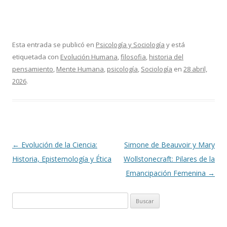
Esta entrada se publicó en
Psicología y Sociología
y está
etiquetada con
Evolución Humana
,
filosofia
,
historia del
pensamiento
,
Mente Humana
,
psicología
,
Sociología
en
28 abril,
2026
.
Navegación
←
Evolución de la Ciencia:
Simone de Beauvoir y Mary
de
Historia, Epistemología y Ética
Wollstonecraft: Pilares de la
entradas
Emancipación Femenina
→
Buscar: